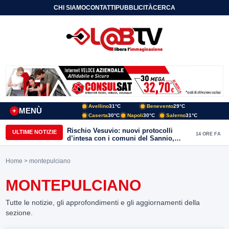
CHI SIAMO
CONTATTI
PUBBLICITÀ
CERCA
Avellino
31°C
Benevento
29°C
MENÙ
+
Caserta
30°C
Napoli
30°C
Salerno
31°C
Rischio Vesuvio: nuovi protocolli
ULTIME NOTIZIE
14 ORE FA
d’intesa con i comuni del Sannio,
firmato il protocollo con Arpaise
Home
> montepulciano
MONTEPULCIANO
Tutte le notizie, gli approfondimenti e gli aggiornamenti della
sezione.