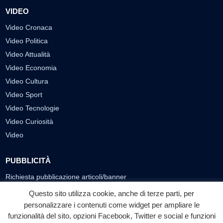
VIDEO
Video Cronaca
Video Politica
Video Attualità
Video Economia
Video Cultura
Video Sport
Video Tecnologie
Video Curiosità
Video
PUBBLICITÀ
Richiesta pubblicazione articoli/banner
Questo sito utilizza cookie, anche di terze parti, per
SEGUICI SUI SOCIAL
personalizzare i contenuti come widget per ampliare le
funzionalità del sito, opzioni Facebook, Twitter e social e funzioni
f
◎
▶