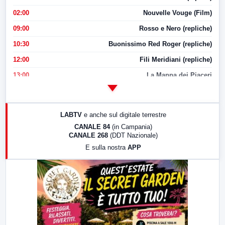
02:00
Nouvelle Vouge (Film)
09:00
Rosso e Nero (repliche)
10:30
Buonissimo Red Roger (repliche)
12:00
Fili Meridiani (repliche)
13:00
La Mappa dei Piaceri
14:00
LabNews
17:00
LabNews (replica)
LABTV
e anche sul digitale terrestre
18:30
Di Faccia e di Profilo (repliche)
CANALE 84
(in Campania)
CANALE 268
(DDT Nazionale)
19:30
LabNews (Diretta)
E sulla nostra
APP
21:00
Free Sport
23:00
LabNews (replica)