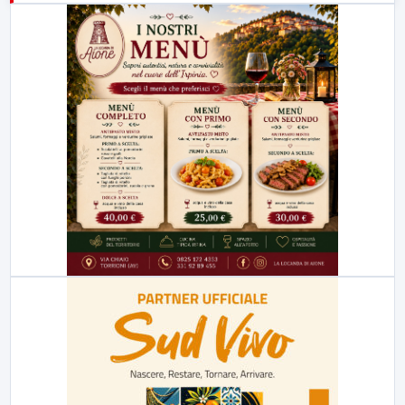
23:00
LabNews (replica)