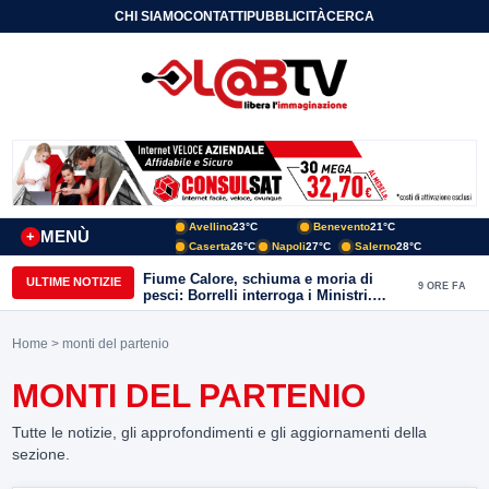
CHI SIAMO
CONTATTI
PUBBLICITÀ
CERCA
Avellino
23°C
Benevento
21°C
MENÙ
+
Caserta
26°C
Napoli
27°C
Salerno
28°C
Fiume Calore, schiuma e moria di
ULTIME NOTIZIE
9 ORE FA
pesci: Borrelli interroga i Ministri.
“Benevento paga l’assenza del
depuratore
Home
> monti del partenio
MONTI DEL PARTENIO
Tutte le notizie, gli approfondimenti e gli aggiornamenti della
sezione.