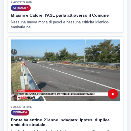
7 AGOSTO 2026
ATTUALITÀ
Miasmi e Calore, l'ASL parla attraverso il Comune
Nessuna nuova moria di pesci e nessuna criticità igienico-
sanitaria nel...
▶
7 AGOSTO 2026
CRONACA
Ponte Valentino,21enne indagato: ipotesi duplice
omicidio stradale