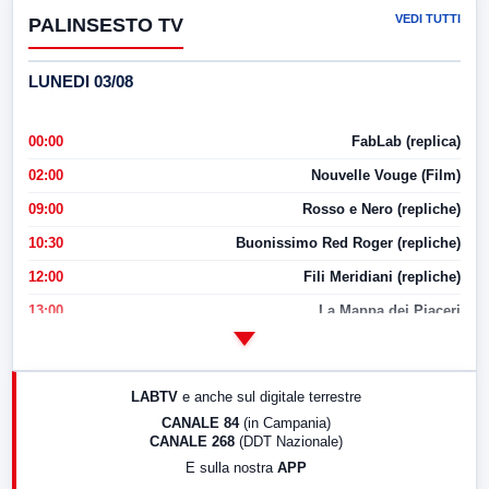
VEDI TUTTI
PALINSESTO TV
LUNEDI 03/08
00:00
FabLab (replica)
02:00
Nouvelle Vouge (Film)
09:00
Rosso e Nero (repliche)
10:30
Buonissimo Red Roger (repliche)
12:00
Fili Meridiani (repliche)
13:00
La Mappa dei Piaceri
14:00
LabNews
17:00
LabNews (replica)
LABTV
e anche sul digitale terrestre
18:30
Di Faccia e di Profilo (repliche)
CANALE 84
(in Campania)
CANALE 268
(DDT Nazionale)
19:30
LabNews (Diretta)
E sulla nostra
APP
21:00
Free Sport