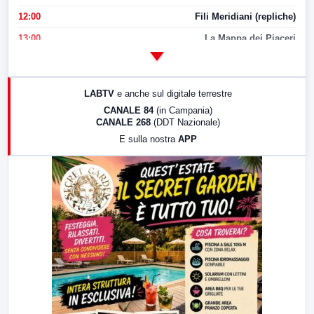
12:00
Fili Meridiani (repliche)
13:00
La Mappa dei Piaceri
14:00
LabNews
17:00
LabNews (replica)
LABTV
e anche sul digitale terrestre
18:30
Di Faccia e di Profilo (repliche)
CANALE 84
(in Campania)
CANALE 268
(DDT Nazionale)
19:30
LabNews (Diretta)
E sulla nostra
APP
21:00
Free Sport
23:00
LabNews (replica)