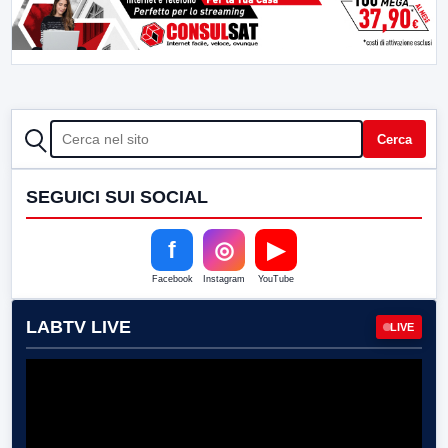
CERCA
Cerca
SEGUICI SUI SOCIAL
f
◎
▶
Facebook
Instagram
YouTube
LABTV LIVE
LIVE