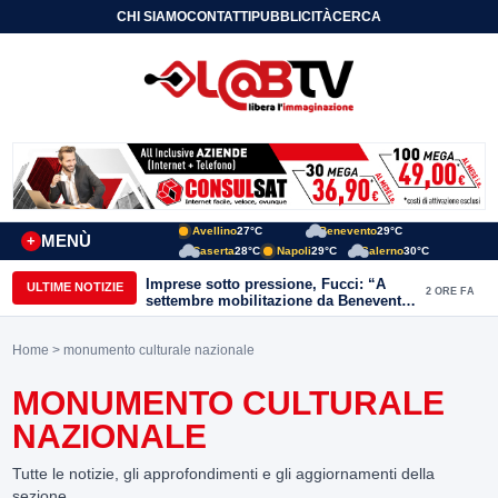
CHI SIAMO
CONTATTI
PUBBLICITÀ
CERCA
Avellino
27°C
Benevento
29°C
MENÙ
+
Caserta
28°C
Napoli
29°C
Salerno
30°C
Imprese sotto pressione, Fucci: “A
ULTIME NOTIZIE
2 ORE FA
settembre mobilitazione da Benevento
e Avellino”
Home
> monumento culturale nazionale
MONUMENTO CULTURALE
NAZIONALE
Tutte le notizie, gli approfondimenti e gli aggiornamenti della
sezione.