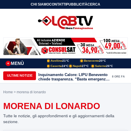
CHI SIAMO
CONTATTI
PUBBLICITÀ
CERCA
Avellino
21°C
Benevento
20°C
MENÙ
+
Caserta
24°C
Napoli
27°C
Salerno
26°C
Inquinamento Calore: LIPU Benevento
ULTIME NOTIZIE
8 ORE FA
chiede trasparenza. “Basta emergenze:
non possiamo continuare a trattare i
nostri corsi d’acqua come semplici
Home
> morena di lonardo
canali di scarico
MORENA DI LONARDO
Tutte le notizie, gli approfondimenti e gli aggiornamenti della
sezione.