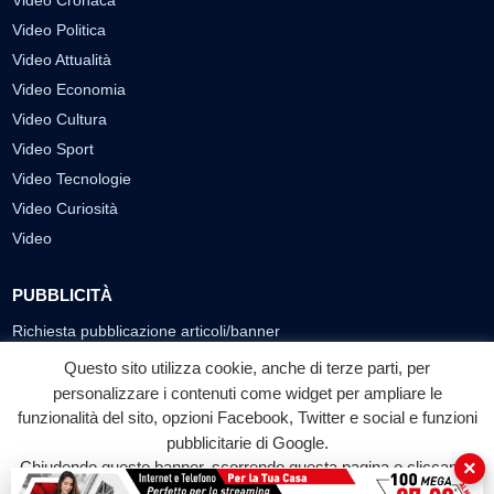
Video Cronaca
Video Politica
Video Attualità
Video Economia
Video Cultura
Video Sport
Video Tecnologie
Video Curiosità
Video
PUBBLICITÀ
Richiesta pubblicazione articoli/banner
Questo sito utilizza cookie, anche di terze parti, per
SEGUICI SUI SOCIAL
personalizzare i contenuti come widget per ampliare le
funzionalità del sito, opzioni Facebook, Twitter e social e funzioni
f
◎
▶
pubblicitarie di Google.
Facebook
Instagram
YouTube
×
Chiudendo questo banner, scorrendo questa pagina o cliccando
su qualunque suo elemento acconsenti all'uso dei cookie.