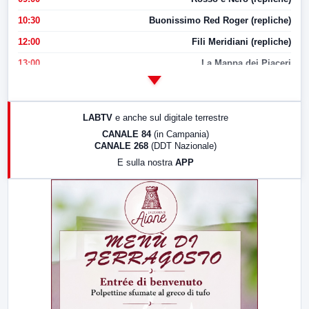
10:30
Buonissimo Red Roger (repliche)
12:00
Fili Meridiani (repliche)
13:00
La Mappa dei Piaceri
14:00
LabNews
17:00
LabNews (replica)
LABTV
e anche sul digitale terrestre
18:30
Di Faccia e di Profilo (repliche)
CANALE 84
(in Campania)
CANALE 268
(DDT Nazionale)
19:30
LabNews (Diretta)
E sulla nostra
APP
21:00
Free Sport
23:00
LabNews (replica)