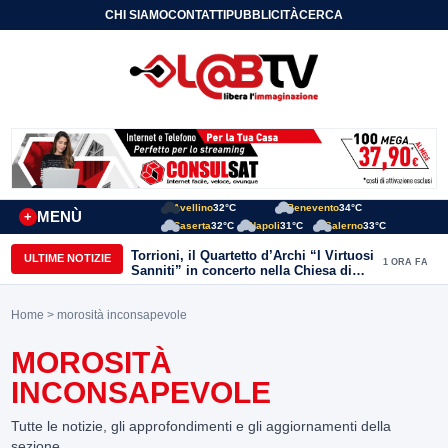
CHI SIAMO
CONTATTI
PUBBLICITÀ
CERCA
Avellino
32°C
Benevento
34°C
MENÙ
+
Caserta
32°C
Napoli
31°C
Salerno
33°C
Torrioni, il Quartetto d’Archi “I Virtuosi
ULTIME NOTIZIE
1 ORA FA
Sanniti” in concerto nella Chiesa di
San Michele Arcangelo
Home
> morosità inconsapevole
MOROSITÀ
INCONSAPEVOLE
Tutte le notizie, gli approfondimenti e gli aggiornamenti della
sezione.