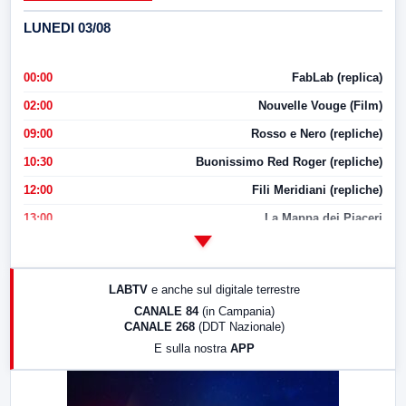
LUNEDI 03/08
00:00
FabLab (replica)
02:00
Nouvelle Vouge (Film)
09:00
Rosso e Nero (repliche)
10:30
Buonissimo Red Roger (repliche)
12:00
Fili Meridiani (repliche)
13:00
La Mappa dei Piaceri
14:00
LabNews
17:00
LabNews (replica)
LABTV
e anche sul digitale terrestre
18:30
Di Faccia e di Profilo (repliche)
CANALE 84
(in Campania)
CANALE 268
(DDT Nazionale)
19:30
LabNews (Diretta)
E sulla nostra
APP
21:00
Free Sport
23:00
LabNews (replica)