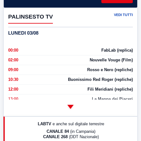
VEDI TUTTI
PALINSESTO TV
LUNEDI 03/08
00:00
FabLab (replica)
02:00
Nouvelle Vouge (Film)
09:00
Rosso e Nero (repliche)
10:30
Buonissimo Red Roger (repliche)
12:00
Fili Meridiani (repliche)
13:00
La Mappa dei Piaceri
14:00
LabNews
17:00
LabNews (replica)
LABTV
e anche sul digitale terrestre
18:30
Di Faccia e di Profilo (repliche)
CANALE 84
(in Campania)
CANALE 268
(DDT Nazionale)
19:30
LabNews (Diretta)