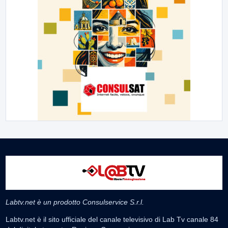
Labtv.net è un prodotto Consulservice S.r.l.
Labtv.net è il sito ufficiale del canale televisivo di Lab Tv canale 84