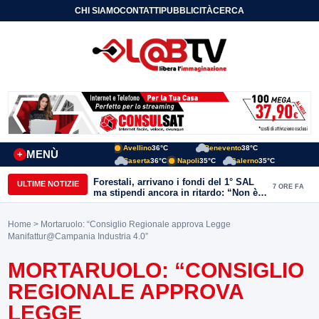
CHI SIAMO
CONTATTI
PUBBLICITÀ
CERCA
Avellino
36°C
Benevento
38°C
MENÙ
+
Caserta
36°C
Napoli
35°C
Salerno
35°C
Forestali, arrivano i fondi del 1° SAL
ULTIME NOTIZIE
7 ORE FA
ma stipendi ancora in ritardo: “Non è
più sostenibile”
Home
> Mortaruolo: “Consiglio Regionale approva Legge
Manifattur@Campania Industria 4.0”
MORTARUOLO: “CONSIGLIO
REGIONALE APPROVA
LEGGE