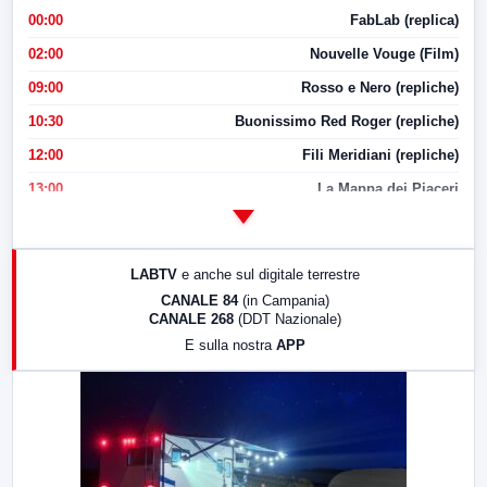
00:00
FabLab (replica)
02:00
Nouvelle Vouge (Film)
09:00
Rosso e Nero (repliche)
10:30
Buonissimo Red Roger (repliche)
12:00
Fili Meridiani (repliche)
13:00
La Mappa dei Piaceri
14:00
LabNews
17:00
LabNews (replica)
LABTV
e anche sul digitale terrestre
18:30
Di Faccia e di Profilo (repliche)
CANALE 84
(in Campania)
CANALE 268
(DDT Nazionale)
19:30
LabNews (Diretta)
E sulla nostra
APP
21:00
Free Sport
23:00
LabNews (replica)