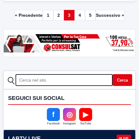
« Precedente
1
2
3
4
5
Successivo »
CERCA
Cerca
SEGUICI SUI SOCIAL
f
◎
▶
Facebook
Instagram
YouTube
LABTV LIVE
LIVE