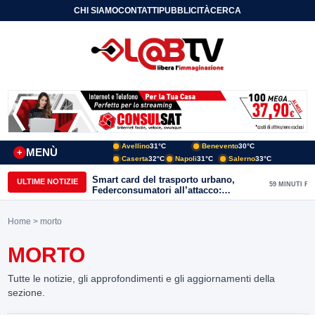
CHI SIAMO
CONTATTI
PUBBLICITÀ
CERCA
Avellino
31°C
Benevento
30°C
MENÙ
+
Caserta
32°C
Napoli
31°C
Salerno
33°C
Smart card del trasporto urbano,
ULTIME NOTIZIE
59 MINUTI FA
Federconsumatori all’attacco:
«Benevento ha bisogno di uno
sportello fisico»
Home
> morto
MORTO
Tutte le notizie, gli approfondimenti e gli aggiornamenti della
sezione.