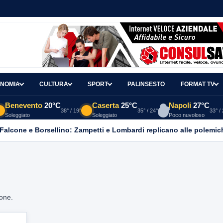
NOMIA
CULTURA
SPORT
PALINSESTO
FORMAT TV
Benevento
20°C
Caserta
25°C
Napoli
27°C
38° / 19°
35° / 24°
33° /
Soleggiato
Soleggiato
Poco nuvoloso
 Falcone e Borsellino: Zampetti e Lombardi replicano alle polemic
ione.