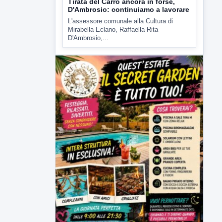
Comitati dal Prefetto Moscarella. Oltre a
rendere noto il flash...
▶
6 AGOSTO 2026
ATTUALITÀ
Tirata del Carro ancora in forse,
D'Ambrosio: continuiamo a lavorare
L'assessore comunale alla Cultura di
Mirabella Eclano, Raffaella Rita
D'Ambrosio,...