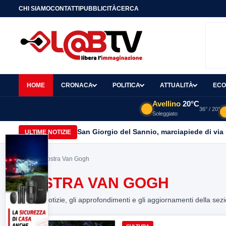
CHI SIAMO
CONTATTI
PUBBLICITÀ
CERCA
HOME
CRONACA
POLITICA
ATTUALITÀ
ECO
Avellino
20°C
36° / 20°
Soleggiato
San Giorgio del Sannio, marciapiede di via
ULTIME NOTIZIE
Home
> Mostra Van Gogh
MOSTRA VAN GOGH
Tutte le notizie, gli approfondimenti e gli aggiornamenti della sez