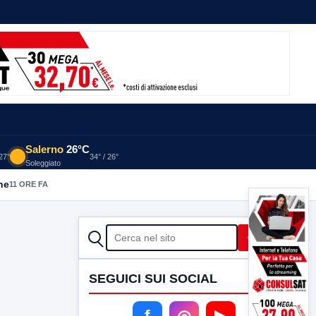
Salerno
26°C
 27°
34° / 26°
Soleggiato
he
11 ORE FA
CERCA
Cerca
SEGUICI SUI SOCIAL
f
◎
▶