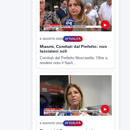
▶
6 AGOSTO 2026
CRONACA
"Sistema Caprio", Procura S.Maria
CV chiede rinvio a giudizio per 54
La Procura della Repubblica di Santa
Capua Vetere chiude le...
▶
6 AGOSTO 2026
ATTUALITÀ
Miasmi, Comitati dal Prefetto: non
lasciateci soli