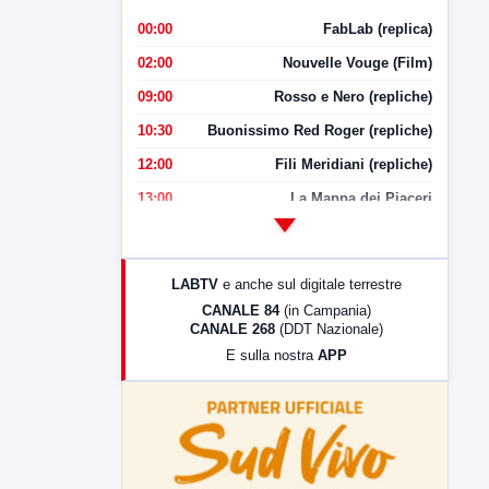
00:00
FabLab (replica)
02:00
Nouvelle Vouge (Film)
09:00
Rosso e Nero (repliche)
10:30
Buonissimo Red Roger (repliche)
12:00
Fili Meridiani (repliche)
13:00
La Mappa dei Piaceri
14:00
LabNews
17:00
LabNews (replica)
LABTV
e anche sul digitale terrestre
18:30
Di Faccia e di Profilo (repliche)
CANALE 84
(in Campania)
CANALE 268
(DDT Nazionale)
19:30
LabNews (Diretta)
E sulla nostra
APP
21:00
Free Sport
23:00
LabNews (replica)