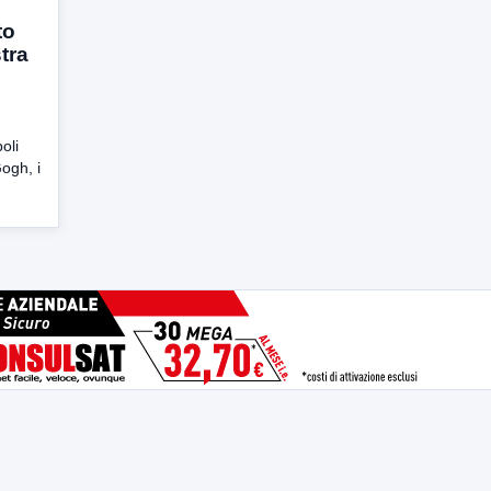
to
tra
oli
ogh, i