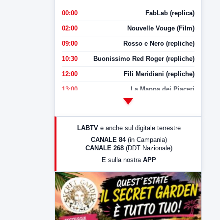
00:00
FabLab (replica)
02:00
Nouvelle Vouge (Film)
09:00
Rosso e Nero (repliche)
10:30
Buonissimo Red Roger (repliche)
12:00
Fili Meridiani (repliche)
13:00
La Mappa dei Piaceri
14:00
LabNews
17:00
LabNews (replica)
LABTV
e anche sul digitale terrestre
18:30
Di Faccia e di Profilo (repliche)
CANALE 84
(in Campania)
CANALE 268
(DDT Nazionale)
19:30
LabNews (Diretta)
E sulla nostra
APP
21:00
Free Sport
23:00
LabNews (replica)