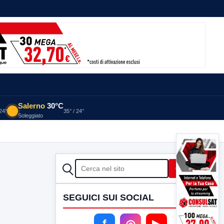
Salerno
30°C
 24°
35° / 24°
Soleggiato
CERCA
Cerca
SEGUICI SUI SOCIAL
f
◎
▶