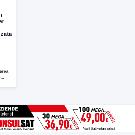
i
er
zzata
’area
...