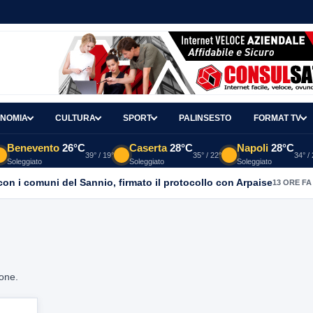
NOMIA
CULTURA
SPORT
PALINSESTO
FORMAT TV
Benevento
26°C
Caserta
28°C
Napoli
28°C
39° / 19°
35° / 22°
34° /
Soleggiato
Soleggiato
Soleggiato
con i comuni del Sannio, firmato il protocollo con Arpaise
13 ORE FA
ione.