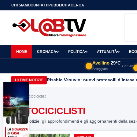
CHI SIAMO
CONTATTI
PUBBLICITÀ
CERCA
HOME
CRONACA
POLITICA
ATTUALITÀ
ECO
Avellino
29°C
36° / 20°
Soleggiato
Rischio Vesuvio: nuovi protocolli d’intesa 
ULTIME NOTIZIE
Home
> motociciclisti
MOTOCICICLISTI
Tutte le notizie, gli approfondimenti e gli aggiornamenti della sez