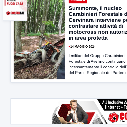
CRONACA
Summonte, il nucleo
Carabinieri Forestale d
Cervinara interviene p
contrastare attività di
motocross non autori
in area protetta
14 MAGGIO 2024
I militari del Gruppo Carabinieri
Forestale di Avellino continuano
incessantemente il controllo dell
del Parco Regionale del Partenio