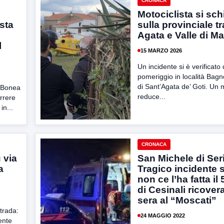
CRONACA
Motociclista si sch
sta
sulla provinciale tr
Agata e Valle di M
l
15 MARZO 2026
Un incidente si è verificato
pomeriggio in località Bagno
di Sant’Agata de’ Goti. Un m
i Bonea
reduce...
rrere
in...
CRONACA
 via
San Michele di Ser
a
Tragico incidente s
non ce l’ha fatta i
di Cesinali ricovera
sera al “Moscati”
trada:
24 MAGGIO 2022
ente