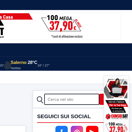
Salerno
28°C
 26°
34° / 27°
Nebbia
CERCA
Cerca
SEGUICI SUI SOCIAL
f
◎
▶