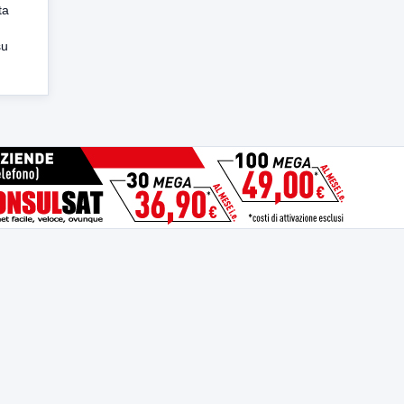
ta
su