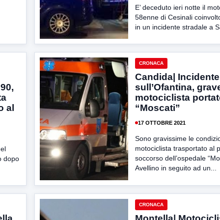
E’ deceduto ieri notte il mot
58enne di Cesinali coinvolt
in un incidente stradale a S
CRONACA
Candida| Incidente
 90,
sull’Ofantina, grav
ta
motociclista portat
o al
“Moscati”
17 OTTOBRE 2021
Sono gravissime le condizio
motociclista trasportato al 
el
soccorso dell’ospedale “Mos
to dopo
Avellino in seguito ad un...
CRONACA
lla
Montella| Motocicl