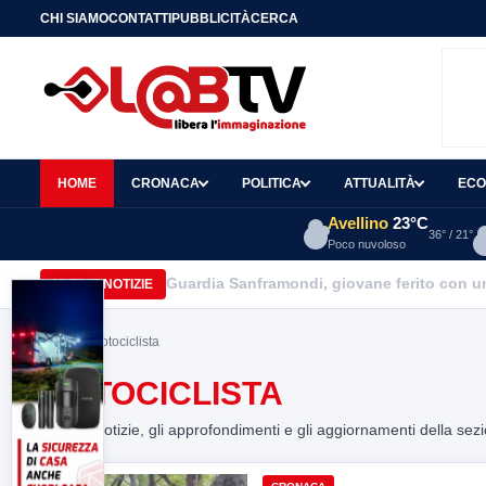
CHI SIAMO
CONTATTI
PUBBLICITÀ
CERCA
HOME
CRONACA
POLITICA
ATTUALITÀ
ECO
Avellino
23°C
36° / 21°
Poco nuvoloso
Guardia Sanframondi, giovane ferito con un 
ULTIME NOTIZIE
Home
> motociclista
MOTOCICLISTA
Tutte le notizie, gli approfondimenti e gli aggiornamenti della sez