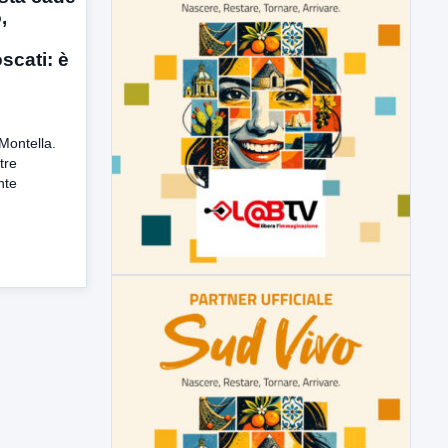
,
scati: è
Montella.
tre
nte