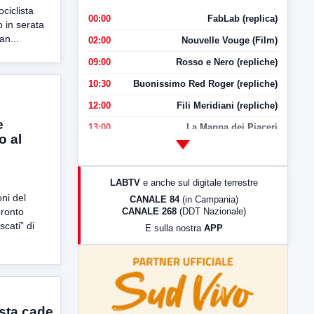
ociclista
00:00
FabLab (replica)
o in serata
an...
02:00
Nouvelle Vouge (Film)
09:00
Rosso e Nero (repliche)
10:30
Buonissimo Red Roger (repliche)
12:00
Fili Meridiani (repliche)
e
13:00
La Mappa dei Piaceri
o al
14:00
LabNews
17:00
LabNews (replica)
LABTV
e anche sul digitale terrestre
18:30
Di Faccia e di Profilo (repliche)
ni del
CANALE 84
(in Campania)
CANALE 268
(DDT Nazionale)
pronto
19:30
LabNews (Diretta)
cati” di
E sulla nostra
APP
21:00
Free Sport
23:00
LabNews (replica)
ista cade