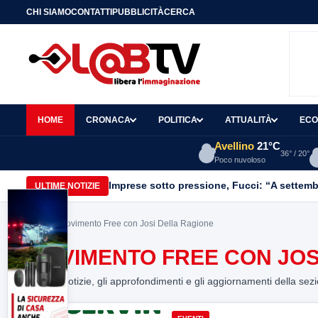
CHI SIAMO
CONTATTI
PUBBLICITÀ
CERCA
HOME
CRONACA
POLITICA
ATTUALITÀ
ECO
Avellino
21°C
36° / 20°
Poco nuvoloso
Imprese sotto pressione, Fucci: “A settemb
ULTIME NOTIZIE
Home
> Movimento Free con Josi Della Ragione
MOVIMENTO FREE CON JOS
Tutte le notizie, gli approfondimenti e gli aggiornamenti della sez