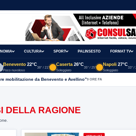
NOMIA
CULTURA
SPORT
PALINSESTO
FORMAT TV
Benevento
22°C
Caserta
26°C
Napoli
27°C
38° / 21°
35° / 25°
33° /
Poco nuvoloso
Soleggiato
Soleggiato
re mobilitazione da Benevento e Avellino”
9 ORE FA
I DELLA RAGIONE
ione.