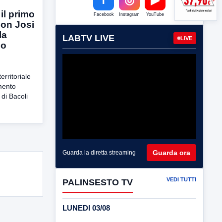
il primo
Facebook
Instagram
YouTube
on Josi
la
LABTV LIVE
LIVE
no
erritoriale
mento
 di Bacoli
Guarda ora
Guarda la diretta streaming
VEDI TUTTI
PALINSESTO TV
LUNEDI 03/08