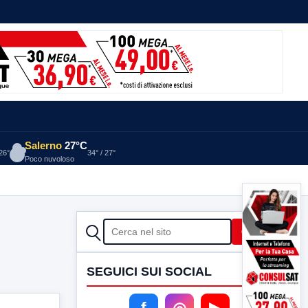
Salerno
27°C
 26°
34° / 27°
Poco nuvoloso
CERCA
Cerca
SEGUICI SUI SOCIAL
f
◎
▶