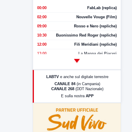
00:00
FabLab (replica)
02:00
Nouvelle Vouge (Film)
09:00
Rosso e Nero (repliche)
10:30
Buonissimo Red Roger (repliche)
12:00
Fili Meridiani (repliche)
13:00
La Mappa dei Piaceri
14:00
LabNews
17:00
LabNews (replica)
LABTV
e anche sul digitale terrestre
18:30
Di Faccia e di Profilo (repliche)
CANALE 84
(in Campania)
CANALE 268
(DDT Nazionale)
19:30
LabNews (Diretta)
E sulla nostra
APP
21:00
Free Sport
23:00
LabNews (replica)