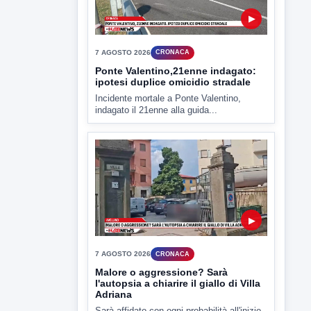
▶
7 AGOSTO 2026
CRONACA
Ponte Valentino,21enne indagato:
ipotesi duplice omicidio stradale
Incidente mortale a Ponte Valentino,
indagato il 21enne alla guida...
▶
7 AGOSTO 2026
CRONACA
Malore o aggressione? Sarà
l'autopsia a chiarire il giallo di Villa
Adriana
Sarà affidato con ogni probabilità all'inizio