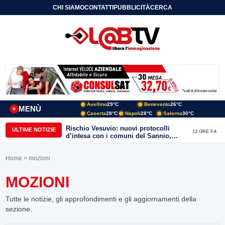
CHI SIAMO
CONTATTI
PUBBLICITÀ
CERCA
Avellino
29°C
Benevento
26°C
MENÙ
+
Caserta
28°C
Napoli
28°C
Salerno
30°C
Rischio Vesuvio: nuovi protocolli
ULTIME NOTIZIE
13 ORE FA
d’intesa con i comuni del Sannio,
firmato il protocollo con Arpaise
Home
> mozioni
MOZIONI
Tutte le notizie, gli approfondimenti e gli aggiornamenti della
sezione.