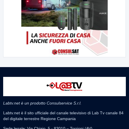
Labtv.net è un prodotto Consulservice S.r.l.
Labtv.net è il sito ufficiale del canale televisivo di Lab Tv canale 84
del digitale terrestre Regione Campania
Sede legale: Via Chiaio, 5 - 83010 – Torrioni (AV)