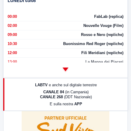
LUNEDI 03/08
00:00
FabLab (replica)
02:00
Nouvelle Vouge (Film)
09:00
Rosso e Nero (repliche)
10:30
Buonissimo Red Roger (repliche)
12:00
Fili Meridiani (repliche)
13:00
La Mappa dei Piaceri
14:00
LabNews
17:00
LabNews (replica)
LABTV
e anche sul digitale terrestre
18:30
Di Faccia e di Profilo (repliche)
CANALE 84
(in Campania)
CANALE 268
(DDT Nazionale)
19:30
LabNews (Diretta)
E sulla nostra
APP
21:00
Free Sport
23:00
LabNews (replica)