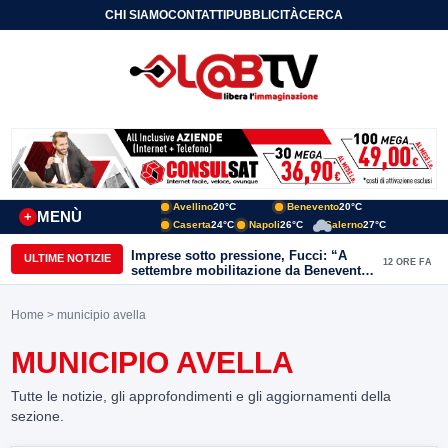
CHI SIAMO
CONTATTI
PUBBLICITÀ
CERCA
Avellino
20°C
Benevento
20°C
MENÙ
+
Caserta
24°C
Napoli
26°C
Salerno
27°C
Imprese sotto pressione, Fucci: “A
ULTIME NOTIZIE
12 ORE FA
settembre mobilitazione da Benevento
e Avellino”
Home
> municipio avella
MUNICIPIO AVELLA
Tutte le notizie, gli approfondimenti e gli aggiornamenti della
sezione.