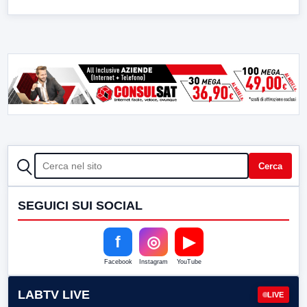
CERCA
Cerca
SEGUICI SUI SOCIAL
f
◎
▶
Facebook
Instagram
YouTube
LABTV LIVE
LIVE