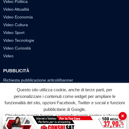
Video Politica
Video Attualità
Video Economia
Video Cultura
Video Sport
Video Tecnologie
Video Curiosità
Video
PUBBLICITÀ
Richiesta pubblicazione articoli/banner
Questo sito utilizza cookie, anche di terze parti, per
SEGUICI SUI SOCIAL
personalizzare i contenuti come widget per ampliare le
funzionalità del sito, opzioni Facebook, Twitter e social e funzioni
f
◎
▶
pubblicitarie di Google.
Facebook
Instagram
YouTube
×
Chiudendo questo banner, scorrendo questa pagina o cliccando
su qualunque suo elemento acconsenti all'uso dei cookie.