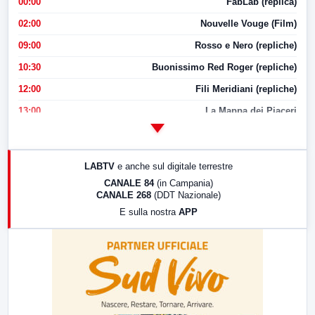
00:00
FabLab (replica)
02:00
Nouvelle Vouge (Film)
09:00
Rosso e Nero (repliche)
10:30
Buonissimo Red Roger (repliche)
12:00
Fili Meridiani (repliche)
13:00
La Mappa dei Piaceri
14:00
LabNews
17:00
LabNews (replica)
LABTV
e anche sul digitale terrestre
18:30
Di Faccia e di Profilo (repliche)
CANALE 84
(in Campania)
CANALE 268
(DDT Nazionale)
19:30
LabNews (Diretta)
E sulla nostra
APP
21:00
Free Sport
23:00
LabNews (replica)