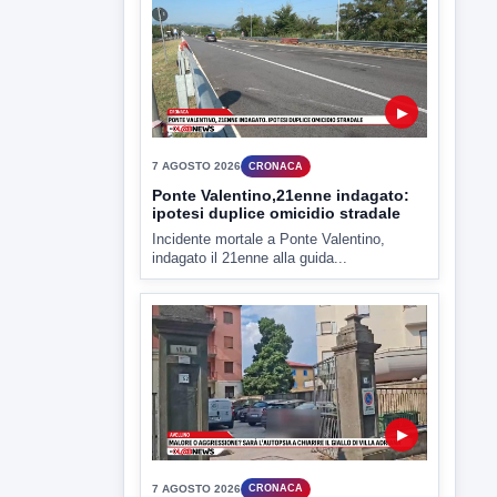
Miasmi e Calore, l'ASL parla
attraverso il Comune
Nessuna nuova moria di pesci e nessuna
criticità igienico-sanitaria nel...
▶
7 AGOSTO 2026
CRONACA
Ponte Valentino,21enne indagato:
ipotesi duplice omicidio stradale
Incidente mortale a Ponte Valentino,
indagato il 21enne alla guida...