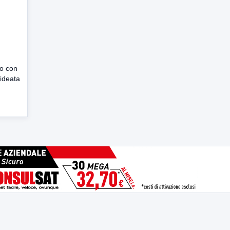
to con
 ideata