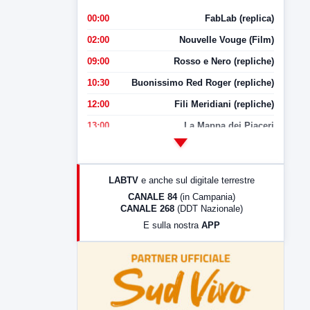
00:00
FabLab (replica)
02:00
Nouvelle Vouge (Film)
09:00
Rosso e Nero (repliche)
10:30
Buonissimo Red Roger (repliche)
12:00
Fili Meridiani (repliche)
13:00
La Mappa dei Piaceri
14:00
LabNews
17:00
LabNews (replica)
LABTV
e anche sul digitale terrestre
18:30
Di Faccia e di Profilo (repliche)
CANALE 84
(in Campania)
CANALE 268
(DDT Nazionale)
19:30
LabNews (Diretta)
E sulla nostra
APP
21:00
Free Sport
23:00
LabNews (replica)