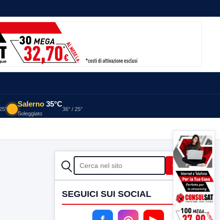
Salerno
35°C
 25°
36° / 25°
Soleggiato
CERCA
Cerca
SEGUICI SUI SOCIAL
f
◎
▶