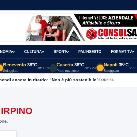
NOMIA
CULTURA
SPORT
PALINSESTO
FORMAT TV
Benevento
38°C
Caserta
38°C
Napoli
35°C
38° / 18°
38° / 23°
36° /
Soleggiato
Poco nuvoloso
Soleggiato
ipendi ancora in ritardo: “Non è più sostenibile”
5 ORE FA
IRPINO
ione.