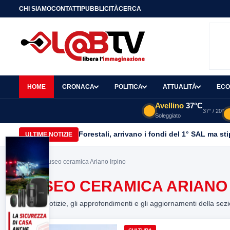
CHI SIAMO
CONTATTI
PUBBLICITÀ
CERCA
HOME
CRONACA
POLITICA
ATTUALITÀ
ECO
Avellino
37°C
37° / 20°
Soleggiato
Forestali, arrivano i fondi del 1° SAL ma st
ULTIME NOTIZIE
Home
> museo ceramica Ariano Irpino
MUSEO CERAMICA ARIANO 
Tutte le notizie, gli approfondimenti e gli aggiornamenti della sez