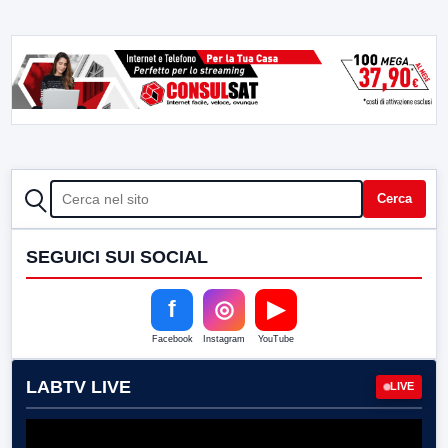
CERCA
Cerca
SEGUICI SUI SOCIAL
f
◎
▶
Facebook
Instagram
YouTube
LABTV LIVE
LIVE