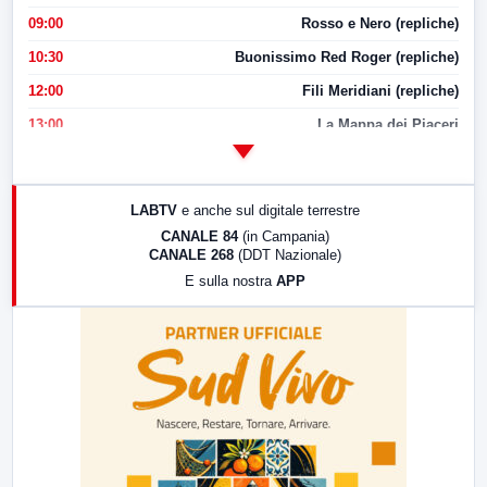
09:00
Rosso e Nero (repliche)
10:30
Buonissimo Red Roger (repliche)
12:00
Fili Meridiani (repliche)
13:00
La Mappa dei Piaceri
14:00
LabNews
17:00
LabNews (replica)
LABTV
e anche sul digitale terrestre
18:30
Di Faccia e di Profilo (repliche)
CANALE 84
(in Campania)
CANALE 268
(DDT Nazionale)
19:30
LabNews (Diretta)
E sulla nostra
APP
21:00
Free Sport
23:00
LabNews (replica)