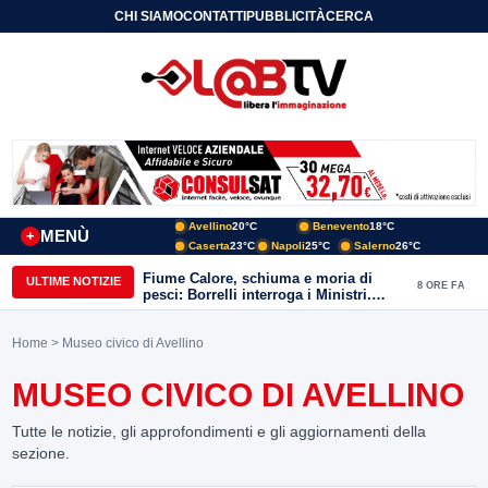
CHI SIAMO
CONTATTI
PUBBLICITÀ
CERCA
Avellino
20°C
Benevento
18°C
MENÙ
+
Caserta
23°C
Napoli
25°C
Salerno
26°C
Fiume Calore, schiuma e moria di
ULTIME NOTIZIE
8 ORE FA
pesci: Borrelli interroga i Ministri.
“Benevento paga l’assenza del
depuratore
Home
> Museo civico di Avellino
MUSEO CIVICO DI AVELLINO
Tutte le notizie, gli approfondimenti e gli aggiornamenti della
sezione.