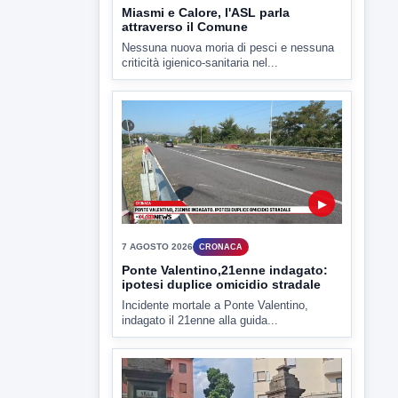
▶
7 AGOSTO 2026
CRONACA
Ponte Valentino,21enne indagato:
ipotesi duplice omicidio stradale
Incidente mortale a Ponte Valentino,
indagato il 21enne alla guida...
▶
7 AGOSTO 2026
CRONACA