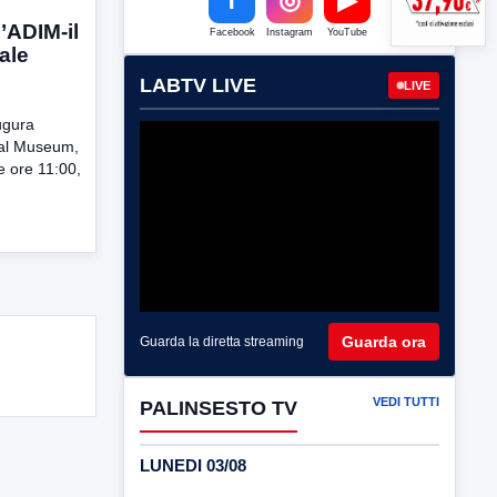
’ADIM-il
Facebook
Instagram
YouTube
ale
LABTV LIVE
LIVE
ugura
tal Museum,
e ore 11:00,
Guarda ora
Guarda la diretta streaming
VEDI TUTTI
PALINSESTO TV
LUNEDI 03/08