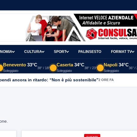
NOMIA
CULTURA
SPORT
PALINSESTO
FORMAT TV
Benevento
33°C
Caserta
34°C
Napoli
34°C
38° / 18°
38° / 23°
36° /
Soleggiato
Soleggiato
Soleggiato
ipendi ancora in ritardo: “Non è più sostenibile”
2 ORE FA
ione.