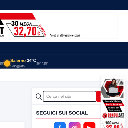
Salerno
34°C
 25°
36° / 25°
Soleggiato
CERCA
Cerca
SEGUICI SUI SOCIAL
f
◎
▶