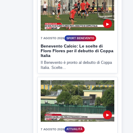
7 AGOSTO 2026
SPORT BENEVENTO
Benevento Calcio: Le scelte di
Floro Flores per il debutto di Coppa
Italia
Il Benevento è pronto al debutto di Coppa
Italia. Scelte...
▶
7 AGOSTO 2026
ATTUALITÀ
Miasmi e Calore, l'ASL parla
attraverso il Comune
Nessuna nuova moria di pesci e nessuna
criticità igienico-sanitaria nel...