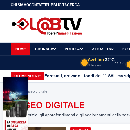
CHI SIAMO
CONTATTI
PUBBLICITÀ
CERCA
HOME
CRONACA
POLITICA
ATTUALITÀ
ECO
Avellino
32°C
37° / 20°
Soleggiato
Forestali, arrivano i fondi del 1° SAL ma st
ULTIME NOTIZIE
Home
> museo digitale
MUSEO DIGITALE
Tutte le notizie, gli approfondimenti e gli aggiornamenti della sez