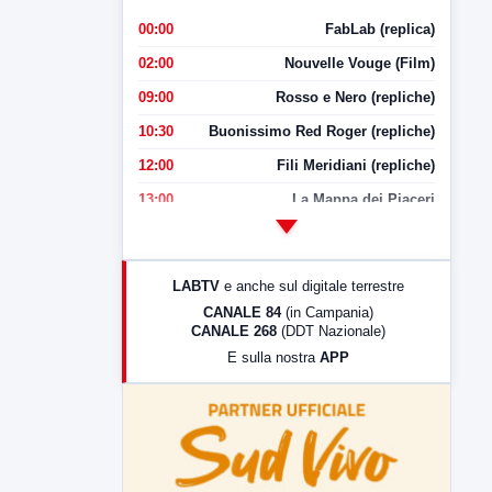
00:00
FabLab (replica)
02:00
Nouvelle Vouge (Film)
09:00
Rosso e Nero (repliche)
10:30
Buonissimo Red Roger (repliche)
12:00
Fili Meridiani (repliche)
13:00
La Mappa dei Piaceri
14:00
LabNews
17:00
LabNews (replica)
LABTV
e anche sul digitale terrestre
18:30
Di Faccia e di Profilo (repliche)
CANALE 84
(in Campania)
CANALE 268
(DDT Nazionale)
19:30
LabNews (Diretta)
E sulla nostra
APP
21:00
Free Sport
23:00
LabNews (replica)