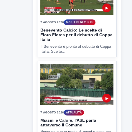
7 AGOSTO 2026
SPORT BENEVENTO
Benevento Calcio: Le scelte di
Floro Flores per il debutto di Coppa
Italia
Il Benevento è pronto al debutto di Coppa
Italia. Scelte...
▶
7 AGOSTO 2026
ATTUALITÀ
Miasmi e Calore, l'ASL parla
attraverso il Comune
Nessuna nuova moria di pesci e nessuna
criticità igienico-sanitaria nel...