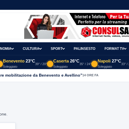
NOMIA
CULTURA
SPORT
PALINSESTO
FORMAT TV
Benevento
23°C
Caserta
26°C
Napoli
27°C
39° / 20°
35° / 24°
33° /
Soleggiato
Soleggiato
Soleggiato
re mobilitazione da Benevento e Avellino”
14 ORE FA
ione.