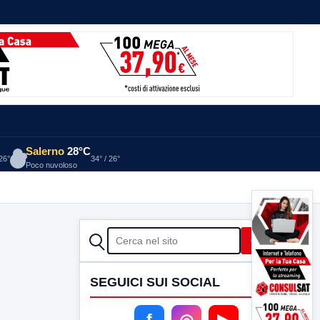
Salerno
28°C
 26°
34° / 26°
Poco nuvoloso
CERCA
Cerca
SEGUICI SUI SOCIAL
f
◎
▶