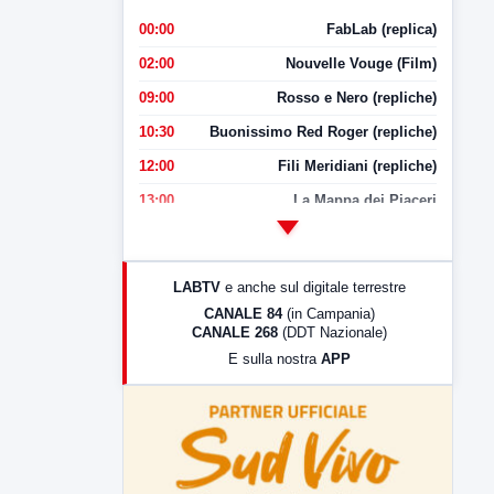
00:00
FabLab (replica)
02:00
Nouvelle Vouge (Film)
09:00
Rosso e Nero (repliche)
10:30
Buonissimo Red Roger (repliche)
12:00
Fili Meridiani (repliche)
13:00
La Mappa dei Piaceri
14:00
LabNews
17:00
LabNews (replica)
LABTV
e anche sul digitale terrestre
18:30
Di Faccia e di Profilo (repliche)
CANALE 84
(in Campania)
CANALE 268
(DDT Nazionale)
19:30
LabNews (Diretta)
E sulla nostra
APP
21:00
Free Sport
23:00
LabNews (replica)