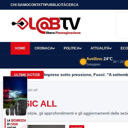
CHI SIAMO
CONTATTI
PUBBLICITÀ
CERCA
HOME
CRONACA
POLITICA
ATTUALITÀ
ECO
Avellino
24°C
36° / 20°
Soleggiato
Imprese sotto pressione, Fucci: “A settemb
ULTIME NOTIZIE
Home
> music all
MUSIC ALL
Tutte le notizie, gli approfondimenti e gli aggiornamenti della sez