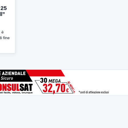
 25
ll”
o è
i fine