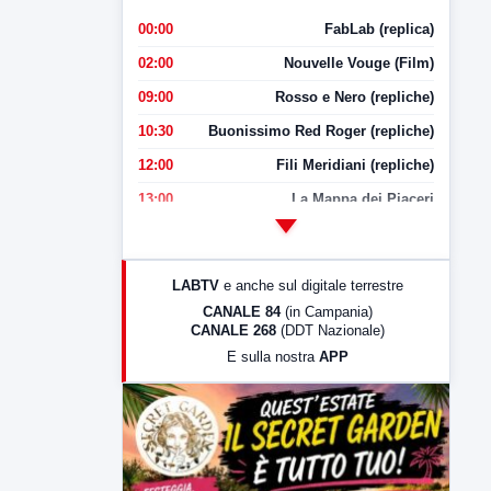
00:00
FabLab (replica)
02:00
Nouvelle Vouge (Film)
09:00
Rosso e Nero (repliche)
10:30
Buonissimo Red Roger (repliche)
12:00
Fili Meridiani (repliche)
13:00
La Mappa dei Piaceri
14:00
LabNews
17:00
LabNews (replica)
LABTV
e anche sul digitale terrestre
18:30
Di Faccia e di Profilo (repliche)
CANALE 84
(in Campania)
CANALE 268
(DDT Nazionale)
19:30
LabNews (Diretta)
E sulla nostra
APP
21:00
Free Sport
23:00
LabNews (replica)