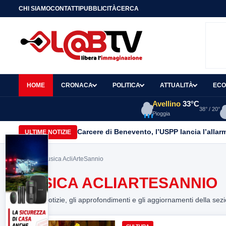
CHI SIAMO
CONTATTI
PUBBLICITÀ
CERCA
HOME
CRONACA
POLITICA
ATTUALITÀ
ECO
Avellino
33°C
38° / 20°
Pioggia
Carcere di Benevento, l’USPP lancia l’allar
ULTIME NOTIZIE
Home
> Musica AcliArteSannio
MUSICA ACLIARTESANNIO
Tutte le notizie, gli approfondimenti e gli aggiornamenti della sez