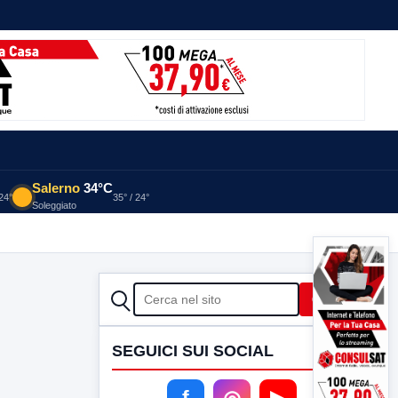
Salerno
34°C
 24°
35° / 24°
Soleggiato
CERCA
Cerca
SEGUICI SUI SOCIAL
f
◎
▶