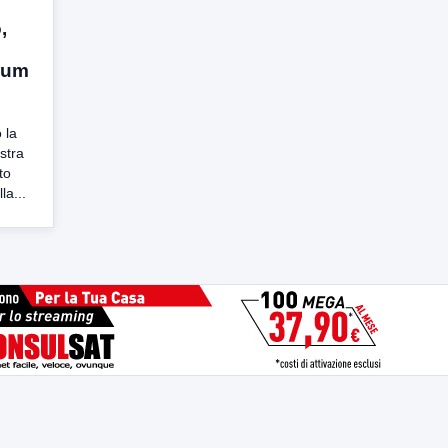
,
ium
 la
stra
to
la...