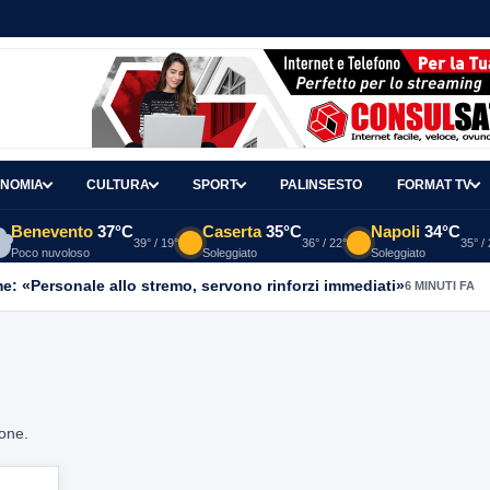
NOMIA
CULTURA
SPORT
PALINSESTO
FORMAT TV
Benevento
37°C
Caserta
35°C
Napoli
34°C
39° / 19°
36° / 22°
35° /
Poco nuvoloso
Soleggiato
Soleggiato
me: «Personale allo stremo, servono rinforzi immediati»
6 MINUTI FA
ione.