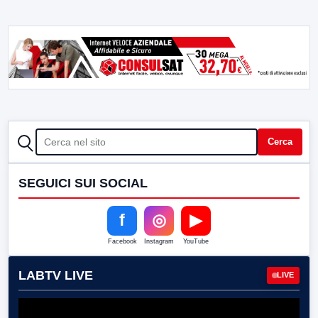
CERCA
Cerca
SEGUICI SUI SOCIAL
f
◎
▶
Facebook
Instagram
YouTube
LABTV LIVE
LIVE