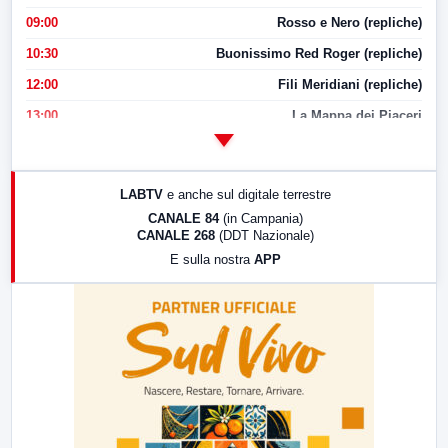
09:00
Rosso e Nero (repliche)
10:30
Buonissimo Red Roger (repliche)
12:00
Fili Meridiani (repliche)
13:00
La Mappa dei Piaceri
14:00
LabNews
17:00
LabNews (replica)
LABTV
e anche sul digitale terrestre
18:30
Di Faccia e di Profilo (repliche)
CANALE 84
(in Campania)
CANALE 268
(DDT Nazionale)
19:30
LabNews (Diretta)
E sulla nostra
APP
21:00
Free Sport
23:00
LabNews (replica)