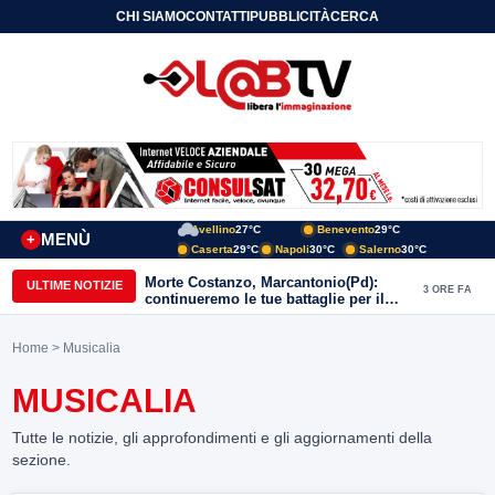
CHI SIAMO
CONTATTI
PUBBLICITÀ
CERCA
Avellino
27°C
Benevento
29°C
MENÙ
+
Caserta
29°C
Napoli
30°C
Salerno
30°C
Morte Costanzo, Marcantonio(Pd):
ULTIME NOTIZIE
3 ORE FA
continueremo le tue battaglie per il
Sannio
Home
> Musicalia
MUSICALIA
Tutte le notizie, gli approfondimenti e gli aggiornamenti della
sezione.