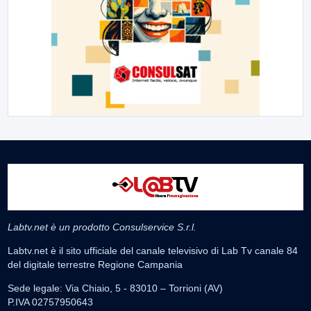
Labtv.net è un prodotto Consulservice S.r.l.
Labtv.net è il sito ufficiale del canale televisivo di Lab Tv canale 84
del digitale terrestre Regione Campania
Sede legale: Via Chiaio, 5 - 83010 – Torrioni (AV)
P.IVA 02757950643