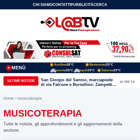
CHI SIAMO
CONTATTI
PUBBLICITÀ
CERCA
Avellino
28°C
Benevento
25°C
MENÙ
+
Caserta
28°C
Napoli
29°C
Salerno
29°C
San Giorgio del Sannio, marciapiede
ULTIME NOTIZIE
16 ORE FA
di via Falcone e Borsellino: Zampetti e
Lombardi replicano alle polemiche
Home
> musicoterapia
MUSICOTERAPIA
Tutte le notizie, gli approfondimenti e gli aggiornamenti della
sezione.