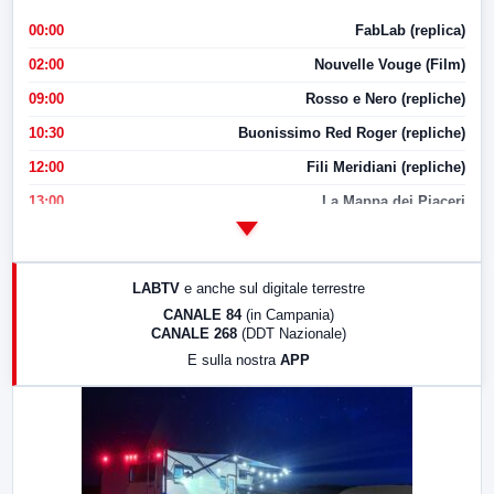
00:00
FabLab (replica)
02:00
Nouvelle Vouge (Film)
09:00
Rosso e Nero (repliche)
10:30
Buonissimo Red Roger (repliche)
12:00
Fili Meridiani (repliche)
13:00
La Mappa dei Piaceri
14:00
LabNews
17:00
LabNews (replica)
LABTV
e anche sul digitale terrestre
18:30
Di Faccia e di Profilo (repliche)
CANALE 84
(in Campania)
CANALE 268
(DDT Nazionale)
19:30
LabNews (Diretta)
E sulla nostra
APP
21:00
Free Sport
23:00
LabNews (replica)