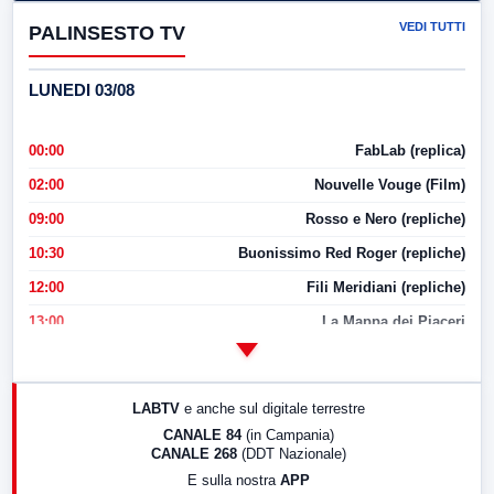
VEDI TUTTI
PALINSESTO TV
LUNEDI 03/08
00:00
FabLab (replica)
02:00
Nouvelle Vouge (Film)
09:00
Rosso e Nero (repliche)
10:30
Buonissimo Red Roger (repliche)
12:00
Fili Meridiani (repliche)
13:00
La Mappa dei Piaceri
14:00
LabNews
17:00
LabNews (replica)
LABTV
e anche sul digitale terrestre
18:30
Di Faccia e di Profilo (repliche)
CANALE 84
(in Campania)
CANALE 268
(DDT Nazionale)
19:30
LabNews (Diretta)
E sulla nostra
APP
21:00
Free Sport