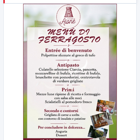
23:00
LabNews (replica)