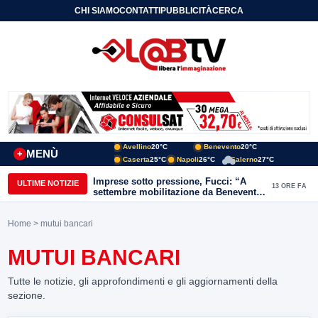
CHI SIAMO
CONTATTI
PUBBLICITÀ
CERCA
Avellino
20°C
Benevento
20°C
MENÙ
+
Caserta
25°C
Napoli
26°C
Salerno
27°C
Imprese sotto pressione, Fucci: “A
ULTIME NOTIZIE
13 ORE FA
settembre mobilitazione da Benevento
e Avellino”
Home
> mutui bancari
MUTUI BANCARI
Tutte le notizie, gli approfondimenti e gli aggiornamenti della
sezione.