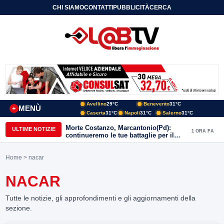
CHI SIAMO
CONTATTI
PUBBLICITÀ
CERCA
Avellino
29°C
Benevento
31°C
MENÙ
+
Caserta
31°C
Napoli
31°C
Salerno
31°C
Morte Costanzo, Marcantonio(Pd):
ULTIME NOTIZIE
1 ORA FA
continueremo le tue battaglie per il
Sannio
Home
> nacar
NACAR
Tutte le notizie, gli approfondimenti e gli aggiornamenti della
sezione.