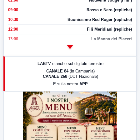
02:00
Nouvelle Vouge (Film)
09:00
Rosso e Nero (repliche)
10:30
Buonissimo Red Roger (repliche)
12:00
Fili Meridiani (repliche)
13:00
La Mappa dei Piaceri
14:00
LabNews
17:00
LabNews (replica)
LABTV
e anche sul digitale terrestre
18:30
Di Faccia e di Profilo (repliche)
CANALE 84
(in Campania)
CANALE 268
(DDT Nazionale)
19:30
LabNews (Diretta)
E sulla nostra
APP
21:00
Free Sport
23:00
LabNews (replica)