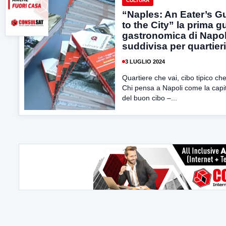
CULTURA
“Naples: An Eater’s G
to the City” la prima g
gastronomica di Napol
suddivisa per quartieri
3 LUGLIO 2024
Quartiere che vai, cibo tipico che
Chi pensa a Napoli come la capi
del buon cibo –...