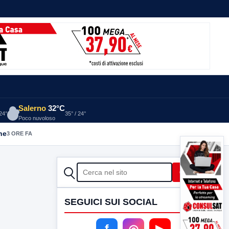
Salerno
32°C
 24°
35° / 24°
Poco nuvoloso
he
3 ORE FA
CERCA
Cerca
SEGUICI SUI SOCIAL
f
◎
▶