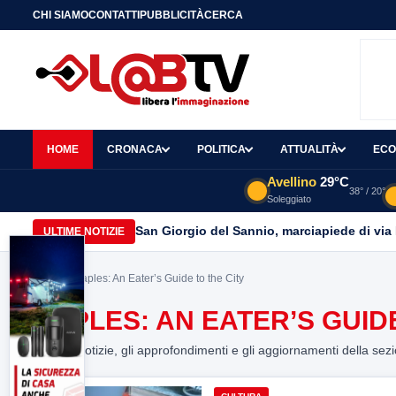
CHI SIAMO
CONTATTI
PUBBLICITÀ
CERCA
HOME
CRONACA
POLITICA
ATTUALITÀ
ECO
Avellino
29°C
38° / 20°
Soleggiato
San Giorgio del Sannio, marciapiede di via
ULTIME NOTIZIE
Home
> Naples: An Eater’s Guide to the City
NAPLES: AN EATER’S GUIDE
Tutte le notizie, gli approfondimenti e gli aggiornamenti della sez