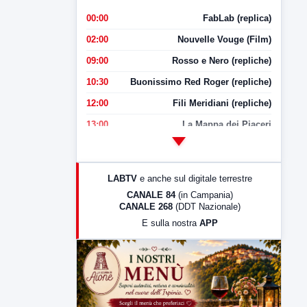
00:00
FabLab (replica)
02:00
Nouvelle Vouge (Film)
09:00
Rosso e Nero (repliche)
10:30
Buonissimo Red Roger (repliche)
12:00
Fili Meridiani (repliche)
13:00
La Mappa dei Piaceri
14:00
LabNews
17:00
LabNews (replica)
LABTV
e anche sul digitale terrestre
18:30
Di Faccia e di Profilo (repliche)
CANALE 84
(in Campania)
CANALE 268
(DDT Nazionale)
19:30
LabNews (Diretta)
E sulla nostra
APP
21:00
Free Sport
23:00
LabNews (replica)