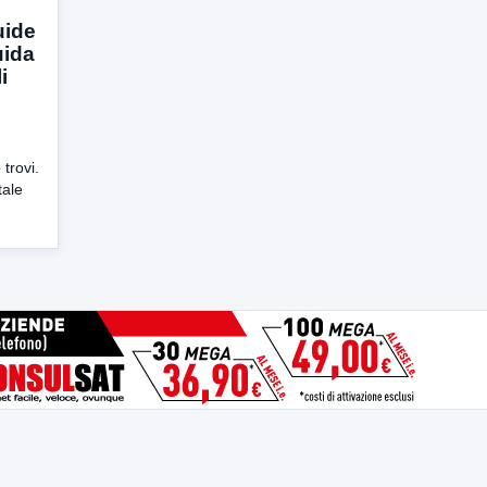
uide
uida
i
 trovi.
tale