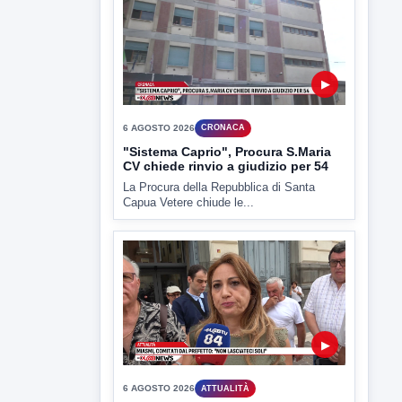
6 AGOSTO 2026
CRONACA
Trovato in casa 42enne in una
pozza di sangue, giallo a viale Italia
Ritrovato senza vita il corpo di un 42enne
in un...
▶
6 AGOSTO 2026
CRONACA
"Sistema Caprio", Procura S.Maria
CV chiede rinvio a giudizio per 54
La Procura della Repubblica di Santa
Capua Vetere chiude le...