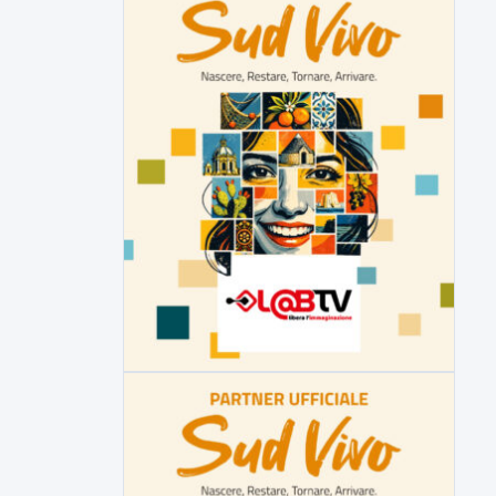
Tirata del Carro ancora in forse,
D'Ambrosio: continuiamo a lavorare
L'assessore comunale alla Cultura di
Mirabella Eclano, Raffaella Rita
D'Ambrosio,...