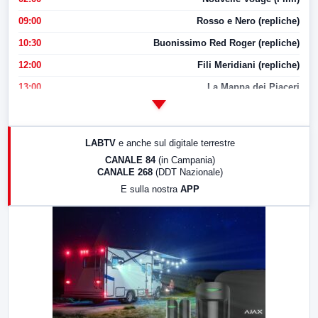
09:00
Rosso e Nero (repliche)
10:30
Buonissimo Red Roger (repliche)
12:00
Fili Meridiani (repliche)
13:00
La Mappa dei Piaceri
14:00
LabNews
17:00
LabNews (replica)
LABTV
e anche sul digitale terrestre
18:30
Di Faccia e di Profilo (repliche)
CANALE 84
(in Campania)
CANALE 268
(DDT Nazionale)
19:30
LabNews (Diretta)
E sulla nostra
APP
21:00
Free Sport
23:00
LabNews (replica)