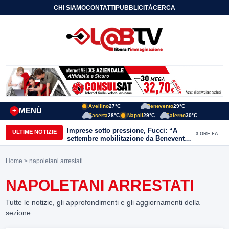
CHI SIAMO
CONTATTI
PUBBLICITÀ
CERCA
Avellino
27°C
Benevento
29°C
MENÙ
+
Caserta
28°C
Napoli
29°C
Salerno
30°C
Imprese sotto pressione, Fucci: “A
ULTIME NOTIZIE
3 ORE FA
settembre mobilitazione da Benevento
e Avellino”
Home
> napoletani arrestati
NAPOLETANI ARRESTATI
Tutte le notizie, gli approfondimenti e gli aggiornamenti della
sezione.