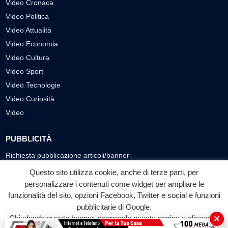
Video Cronaca
Video Politica
Video Attualità
Video Economia
Video Cultura
Video Sport
Video Tecnologie
Video Curiosità
Video
PUBBLICITÀ
Richiesta pubblicazione articoli/banner
Questo sito utilizza cookie, anche di terze parti, per
SEGUICI SUI SOCIAL
personalizzare i contenuti come widget per ampliare le
funzionalità del sito, opzioni Facebook, Twitter e social e funzioni
f
◎
▶
pubblicitarie di Google.
Facebook
Instagram
YouTube
×
Chiudendo questo banner, scorrendo questa pagina o cliccando