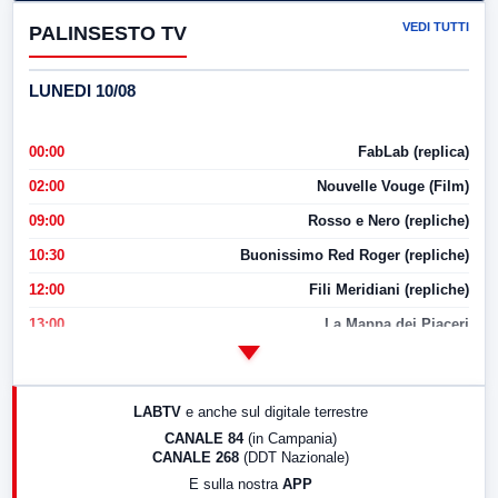
VEDI TUTTI
PALINSESTO TV
LUNEDI 10/08
00:00
FabLab (replica)
02:00
Nouvelle Vouge (Film)
09:00
Rosso e Nero (repliche)
10:30
Buonissimo Red Roger (repliche)
12:00
Fili Meridiani (repliche)
13:00
La Mappa dei Piaceri
14:00
LabNews
17:00
LabNews (replica)
LABTV
e anche sul digitale terrestre
18:30
Di Faccia e di Profilo (repliche)
CANALE 84
(in Campania)
CANALE 268
(DDT Nazionale)
19:30
LabNews (Diretta)
E sulla nostra
APP
21:00
Free Sport