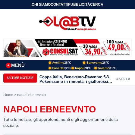
CHI SIAMO
CONTATTI
PUBBLICITÀ
CERCA
Avellino
28°C
Benevento
26°C
MENÙ
+
Caserta
29°C
Napoli
29°C
Salerno
31°C
Coppa Italia, Benevento-Ravenna: 5-3.
ULTIME NOTIZIE
11 ORE FA
Pokerissimo in rimonta, i giallorossi
passano il turno
Home
> napoli ebneevnto
NAPOLI EBNEEVNTO
Tutte le notizie, gli approfondimenti e gli aggiornamenti della
sezione.