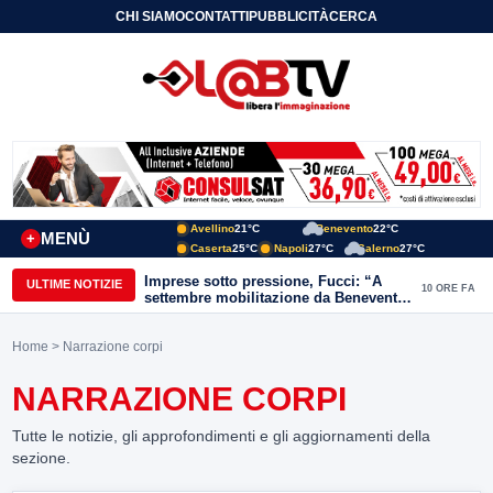
CHI SIAMO
CONTATTI
PUBBLICITÀ
CERCA
Avellino
21°C
Benevento
22°C
MENÙ
+
Caserta
25°C
Napoli
27°C
Salerno
27°C
Imprese sotto pressione, Fucci: “A
ULTIME NOTIZIE
10 ORE FA
settembre mobilitazione da Benevento
e Avellino”
Home
> Narrazione corpi
NARRAZIONE CORPI
Tutte le notizie, gli approfondimenti e gli aggiornamenti della
sezione.