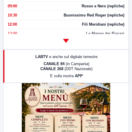
09:00
Rosso e Nero (repliche)
10:30
Buonissimo Red Roger (repliche)
12:00
Fili Meridiani (repliche)
13:00
La Mappa dei Piaceri
14:00
LabNews
17:00
LabNews (replica)
LABTV
e anche sul digitale terrestre
18:30
Di Faccia e di Profilo (repliche)
CANALE 84
(in Campania)
CANALE 268
(DDT Nazionale)
19:30
LabNews (Diretta)
E sulla nostra
APP
21:00
Free Sport
23:00
LabNews (replica)