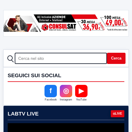
CERCA
Cerca
SEGUICI SUI SOCIAL
f
◎
▶
Facebook
Instagram
YouTube
LABTV LIVE
LIVE