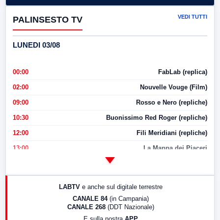
VEDI TUTTI
PALINSESTO TV
LUNEDI 03/08
00:00
FabLab (replica)
02:00
Nouvelle Vouge (Film)
09:00
Rosso e Nero (repliche)
10:30
Buonissimo Red Roger (repliche)
12:00
Fili Meridiani (repliche)
13:00
La Mappa dei Piaceri
14:00
LabNews
17:00
LabNews (replica)
LABTV
e anche sul digitale terrestre
18:30
Di Faccia e di Profilo (repliche)
CANALE 84
(in Campania)
CANALE 268
(DDT Nazionale)
19:30
LabNews (Diretta)
E sulla nostra
APP