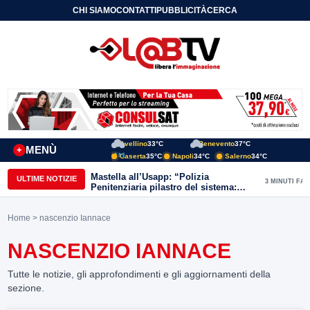
CHI SIAMO
CONTATTI
PUBBLICITÀ
CERCA
Avellino
33°C
Benevento
37°C
MENÙ
+
Caserta
35°C
Napoli
34°C
Salerno
34°C
Mastella all’Usapp: “Polizia
ULTIME NOTIZIE
3 MINUTI FA
Penitenziaria pilastro del sistema:
Governo rafforzi organico”
Home
> nascenzio Iannace
NASCENZIO IANNACE
Tutte le notizie, gli approfondimenti e gli aggiornamenti della
sezione.