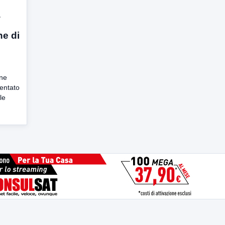
a
ne di
one
sentato
le