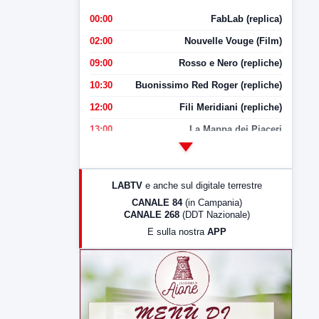
00:00
FabLab (replica)
02:00
Nouvelle Vouge (Film)
09:00
Rosso e Nero (repliche)
10:30
Buonissimo Red Roger (repliche)
12:00
Fili Meridiani (repliche)
13:00
La Mappa dei Piaceri
14:00
LabNews
17:00
LabNews (replica)
LABTV
e anche sul digitale terrestre
18:30
Di Faccia e di Profilo (repliche)
CANALE 84
(in Campania)
CANALE 268
(DDT Nazionale)
19:30
LabNews (Diretta)
E sulla nostra
APP
21:00
Free Sport
23:00
LabNews (replica)