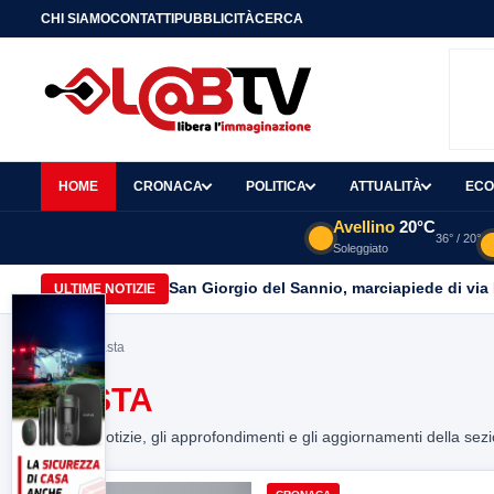
CHI SIAMO
CONTATTI
PUBBLICITÀ
CERCA
HOME
CRONACA
POLITICA
ATTUALITÀ
ECO
Avellino
20°C
36° / 20°
Soleggiato
San Giorgio del Sannio, marciapiede di via
ULTIME NOTIZIE
Home
> nasta
NASTA
Tutte le notizie, gli approfondimenti e gli aggiornamenti della sez