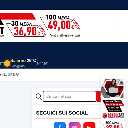
Salerno
26°C
 27°
34° / 26°
Soleggiato
he
11 ORE FA
CERCA
Cerca
SEGUICI SUI SOCIAL
f
◎
▶