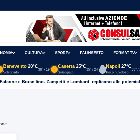
NOMIA
CULTURA
SPORT
PALINSESTO
FORMAT TV
Benevento
20°C
Caserta
25°C
Napoli
27°C
38° / 19°
35° / 24°
33° /
Soleggiato
Soleggiato
Poco nuvoloso
 Falcone e Borsellino: Zampetti e Lombardi replicano alle polemic
ione.