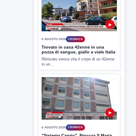
▶
6 AGOSTO 2026
CRONACA
Trovato in casa 42enne in una
pozza di sangue, giallo a viale Italia
Ritrovato senza vita il corpo di un 42enne
in un...
▶
6 AGOSTO 2026
CRONACA
"Sistema Caprio", Procura S.Maria
CV chiede rinvio a giudizio per 54
La Procura della Repubblica di Santa