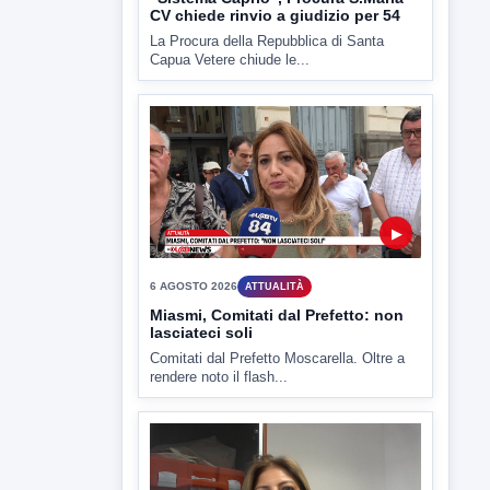
Capua Vetere chiude le...
▶
6 AGOSTO 2026
ATTUALITÀ
Miasmi, Comitati dal Prefetto: non
lasciateci soli
Comitati dal Prefetto Moscarella. Oltre a
rendere noto il flash...