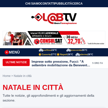
CHI SIAMO
CONTATTI
PUBBLICITÀ
CERCA
Avellino
24°C
Benevento
26°C
MENÙ
+
Caserta
27°C
Napoli
28°C
Salerno
28°C
Imprese sotto pressione, Fucci: “A
ULTIME NOTIZIE
5 ORE FA
settembre mobilitazione da Benevento
e Avellino”
Home
> Natale in città
NATALE IN CITTÀ
Tutte le notizie, gli approfondimenti e gli aggiornamenti della
sezione.