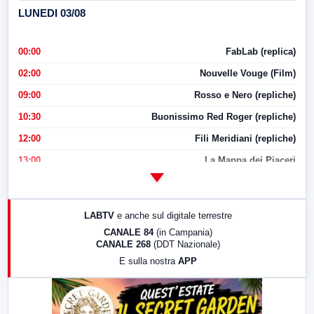
LUNEDI 03/08
00:00
FabLab (replica)
02:00
Nouvelle Vouge (Film)
09:00
Rosso e Nero (repliche)
10:30
Buonissimo Red Roger (repliche)
12:00
Fili Meridiani (repliche)
13:00
La Mappa dei Piaceri
14:00
LabNews
17:00
LabNews (replica)
LABTV
e anche sul digitale terrestre
18:30
Di Faccia e di Profilo (repliche)
CANALE 84
(in Campania)
CANALE 268
(DDT Nazionale)
19:30
LabNews (Diretta)
E sulla nostra
APP
21:00
Free Sport
23:00
LabNews (replica)