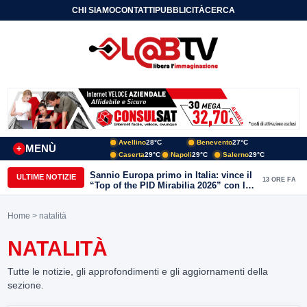
CHI SIAMO
CONTATTI
PUBBLICITÀ
CERCA
Avellino
28°C
Benevento
27°C
MENÙ
+
Caserta
29°C
Napoli
29°C
Salerno
29°C
Sannio Europa primo in Italia: vince il
ULTIME NOTIZIE
13 ORE FA
“Top of the PID Mirabilia 2026” con la
realtà virtuale nei musei del Sannio
Home
> natalità
NATALITÀ
Tutte le notizie, gli approfondimenti e gli aggiornamenti della
sezione.