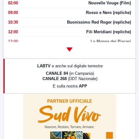
02:00
Nouvelle Vouge (Film)
09:00
Rosso e Nero (repliche)
10:30
Buonissimo Red Roger (repliche)
12:00
Fili Meridiani (repliche)
13:00
La Mappa dei Piaceri
14:00
LabNews
17:00
LabNews (replica)
LABTV
e anche sul digitale terrestre
18:30
Di Faccia e di Profilo (repliche)
CANALE 84
(in Campania)
CANALE 268
(DDT Nazionale)
19:30
LabNews (Diretta)
E sulla nostra
APP
21:00
Free Sport
23:00
LabNews (replica)