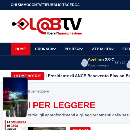
CHI SIAMO
CONTATTI
PUBBLICITÀ
CERCA
HOME
CRONACA
POLITICA
ATTUALITÀ
ECO
Avellino
38°C
38° / 20°
Poco nuvoloso
Il Presidente di ANCE Benevento Flavian B
ULTIME NOTIZIE
Home
> nati per leggere
NATI PER LEGGERE
Tutte le notizie, gli approfondimenti e gli aggiornamenti della sez