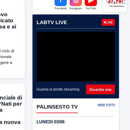
Facebook
Instagram
YouTube
ovo
icato
LABTV LIVE
LIVE
sa e ai
ciclo di
zionale
ggere a
Guarda ora
Guarda la diretta streaming
nciale di
Nati per
VEDI TUTTI
PALINSESTO TV
a
la nuova
LUNEDI 03/08