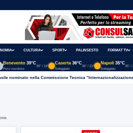
NOMIA
CULTURA
SPORT
PALINSESTO
FORMAT TV
Benevento
39°C
Caserta
36°C
Napoli
35°C
39° / 19°
36° / 22°
35° /
Poco nuvoloso
Soleggiato
Soleggiato
asile nominato nella Commissione Tecnica “Internazionalizzazione
ione.