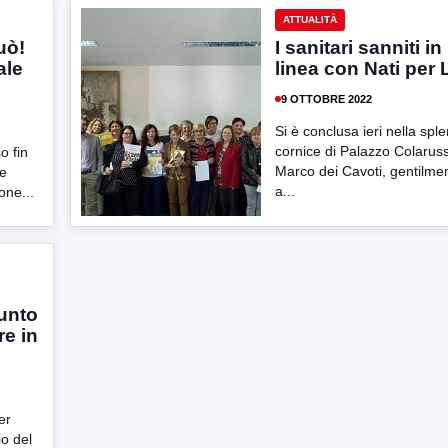
ATTUALITÀ
uò!
I sanitari sanniti i
ale
linea con Nati per
9 OTTOBRE 2022
Si è conclusa ieri nella spl
cornice di Palazzo Colarus
o fin
Marco dei Cavoti, gentilm
le
a...
one...
Punto
re in
er
io del