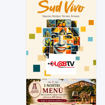
Inaugurato il nuovo tratto della
SS212 Variante Fortorina
Un nuovo tassello per la viabilità del
Sannio e delle...