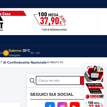
Salerno
35°C
 24°
35° / 24°
Soleggiato
” di Confindustria Nazionale
34 MINUTI FA
CERCA
Cerca
SEGUICI SUI SOCIAL
f
◎
▶