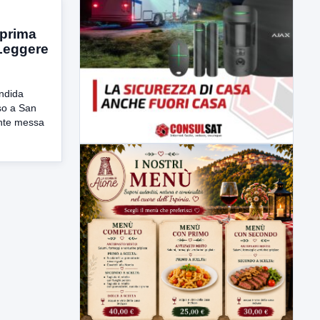
n prima
 Leggere
endida
so a San
ente messa