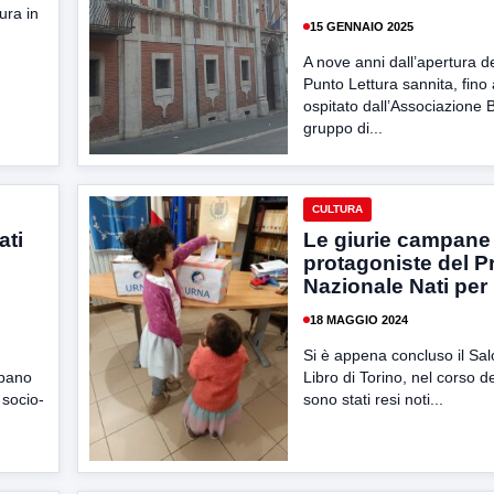
ura in
15 GENNAIO 2025
A nove anni dall’apertura d
Punto Lettura sannita, fino
ospitato dall’Associazione B
gruppo di...
CULTURA
ati
Le giurie campane
protagoniste del P
Nazionale Nati per
18 MAGGIO 2024
Si è appena concluso il Sal
mpano
Libro di Torino, nel corso d
 socio-
sono stati resi noti...