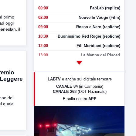
00:00
FabLab (replica)
el primo
02:00
Nouvelle Vouge (Film)
 ad oggi
09:00
Rosso e Nero (repliche)
eneslan, il
10:30
Buonissimo Red Roger (repliche)
12:00
Fili Meridiani (repliche)
13:00
La Mappa dei Piaceri
14:00
LabNews
remio
17:00
LabNews (replica)
 Leggere
LABTV
e anche sul digitale terrestre
18:30
Di Faccia e di Profilo (repliche)
CANALE 84
(in Campania)
CANALE 268
(DDT Nazionale)
19:30
LabNews (Diretta)
one del
E sulla nostra
APP
21:00
Free Sport
el quale
23:00
LabNews (replica)