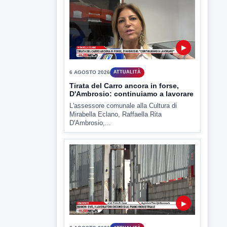
6 AGOSTO 2026
ATTUALITÀ
Miasmi, Comitati dal Prefetto: non
lasciateci soli
Comitati dal Prefetto Moscarella. Oltre a
rendere noto il flash...
▶
6 AGOSTO 2026
ATTUALITÀ
Tirata del Carro ancora in forse,
D'Ambrosio: continuiamo a lavorare
L'assessore comunale alla Cultura di
Mirabella Eclano, Raffaella Rita
D'Ambrosio,...