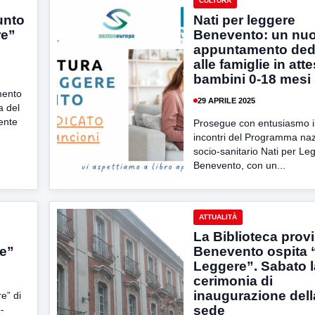
CULTURA
unto
Nati per leggere
re”
Benevento: un nu
appuntamento ded
alle famiglie in atte
bambini 0-18 mesi
mento
29 APRILE 2025
a del
ente
Prosegue con entusiasmo il 
incontri del Programma na
socio-sanitario Nati per Le
Benevento, con un...
ATTUALITÀ
La Biblioteca provi
re”
Benevento ospita “
Leggere”. Sabato l
cerimonia di
inaugurazione del
e” di
sede
-