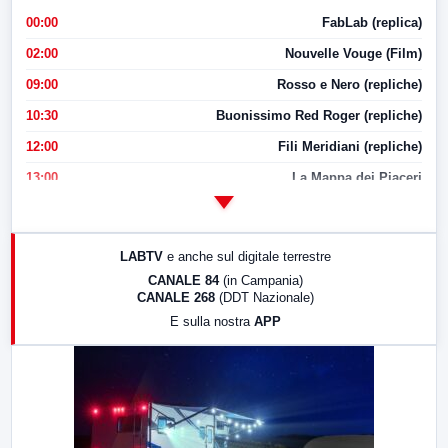
00:00
FabLab (replica)
02:00
Nouvelle Vouge (Film)
09:00
Rosso e Nero (repliche)
10:30
Buonissimo Red Roger (repliche)
12:00
Fili Meridiani (repliche)
13:00
La Mappa dei Piaceri
14:00
LabNews
17:00
LabNews (replica)
LABTV
e anche sul digitale terrestre
18:30
Di Faccia e di Profilo (repliche)
CANALE 84
(in Campania)
CANALE 268
(DDT Nazionale)
19:30
LabNews (Diretta)
E sulla nostra
APP
21:00
Free Sport
23:00
LabNews (replica)