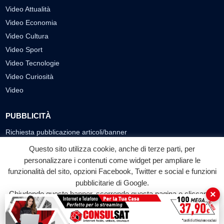
Video Attualità
Video Economia
Video Cultura
Video Sport
Video Tecnologie
Video Curiosità
Video
PUBBLICITÀ
Richiesta pubblicazione articoli/banner
Questo sito utilizza cookie, anche di terze parti, per
SEGUICI SUI SOCIAL
personalizzare i contenuti come widget per ampliare le
funzionalità del sito, opzioni Facebook, Twitter e social e funzioni
f
◎
▶
pubblicitarie di Google.
Facebook
Instagram
YouTube
×
Chiudendo questo banner, scorrendo questa pagina o cliccando
su qualunque suo elemento acconsenti all'uso dei cookie.
© 2026 LABTV - Tutti i diritti riservati
Accetta