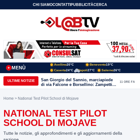
CHI SIAMO
CONTATTI
PUBBLICITÀ
CERCA
Avellino
20°C
Benevento
19°C
MENÙ
+
Caserta
24°C
Napoli
27°C
Salerno
26°C
San Giorgio del Sannio, marciapiede
ULTIME NOTIZIE
11 ORE FA
di via Falcone e Borsellino: Zampetti e
Lombardi replicano alle polemiche
Home
> National Test Pilot School di Mojave
NATIONAL TEST PILOT
SCHOOL DI MOJAVE
Tutte le notizie, gli approfondimenti e gli aggiornamenti della
sezione.