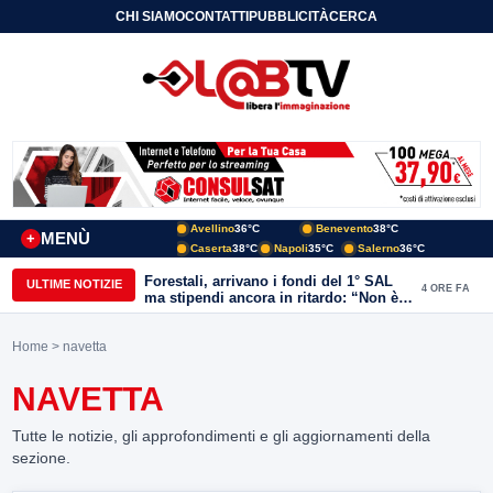
CHI SIAMO
CONTATTI
PUBBLICITÀ
CERCA
Avellino
36°C
Benevento
38°C
MENÙ
+
Caserta
38°C
Napoli
35°C
Salerno
36°C
Forestali, arrivano i fondi del 1° SAL
ULTIME NOTIZIE
4 ORE FA
ma stipendi ancora in ritardo: “Non è
più sostenibile”
Home
> navetta
NAVETTA
Tutte le notizie, gli approfondimenti e gli aggiornamenti della
sezione.