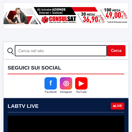
CERCA
Cerca
SEGUICI SUI SOCIAL
f
◎
▶
Facebook
Instagram
YouTube
LABTV LIVE
LIVE