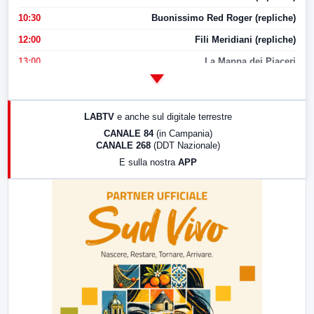
10:30
Buonissimo Red Roger (repliche)
12:00
Fili Meridiani (repliche)
13:00
La Mappa dei Piaceri
14:00
LabNews
17:00
LabNews (replica)
LABTV
e anche sul digitale terrestre
18:30
Di Faccia e di Profilo (repliche)
CANALE 84
(in Campania)
CANALE 268
(DDT Nazionale)
19:30
LabNews (Diretta)
E sulla nostra
APP
21:00
Free Sport
23:00
LabNews (replica)