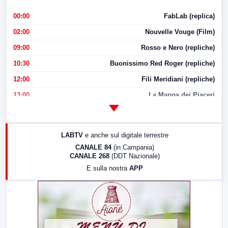
00:00
FabLab (replica)
02:00
Nouvelle Vouge (Film)
09:00
Rosso e Nero (repliche)
10:30
Buonissimo Red Roger (repliche)
12:00
Fili Meridiani (repliche)
13:00
La Mappa dei Piaceri
14:00
LabNews
17:00
LabNews (replica)
LABTV
e anche sul digitale terrestre
18:30
Di Faccia e di Profilo (repliche)
CANALE 84
(in Campania)
CANALE 268
(DDT Nazionale)
19:30
LabNews (Diretta)
E sulla nostra
APP
21:00
Free Sport
23:00
LabNews (replica)