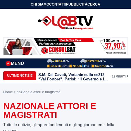
CHI SIAMO
CONTATTI
PUBBLICITÀ
CERCA
Avellino
36°C
Benevento
39°C
MENÙ
+
Caserta
36°C
Napoli
34°C
Salerno
34°C
S.M. Dei Cavoti, Variante sulla ss212
ULTIME NOTIZIE
32 MINUTI FA
“Val Fortore”, Parisi: “il Governo e la
Lega mantengono le promesse”
Home
> nazionale attori e magistrati
NAZIONALE ATTORI E
MAGISTRATI
Tutte le notizie, gli approfondimenti e gli aggiornamenti della
sezione.