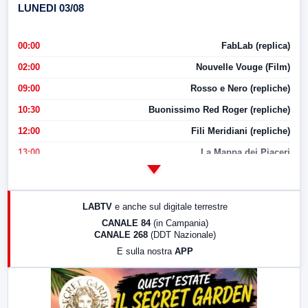
LUNEDI 03/08
00:00
FabLab (replica)
02:00
Nouvelle Vouge (Film)
09:00
Rosso e Nero (repliche)
10:30
Buonissimo Red Roger (repliche)
12:00
Fili Meridiani (repliche)
13:00
La Mappa dei Piaceri
14:00
LabNews
17:00
LabNews (replica)
LABTV
e anche sul digitale terrestre
18:30
Di Faccia e di Profilo (repliche)
CANALE 84
(in Campania)
CANALE 268
(DDT Nazionale)
19:30
LabNews (Diretta)
E sulla nostra
APP
21:00
Free Sport
23:00
LabNews (replica)