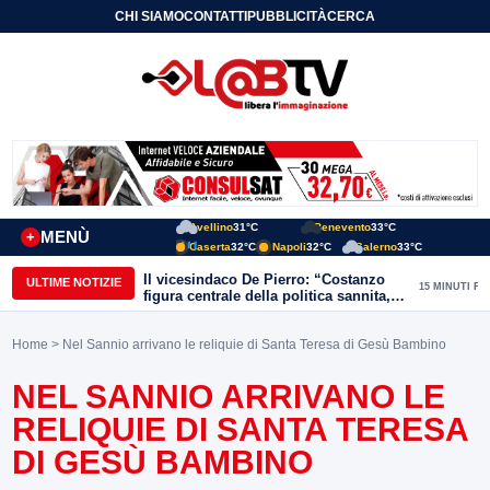
CHI SIAMO
CONTATTI
PUBBLICITÀ
CERCA
Avellino
31°C
Benevento
33°C
MENÙ
+
Caserta
32°C
Napoli
32°C
Salerno
33°C
Il vicesindaco De Pierro: “Costanzo
ULTIME NOTIZIE
15 MINUTI FA
figura centrale della politica sannita,
lascia eredità importante”
Home
> Nel Sannio arrivano le reliquie di Santa Teresa di Gesù Bambino
NEL SANNIO ARRIVANO LE
RELIQUIE DI SANTA TERESA
DI GESÙ BAMBINO