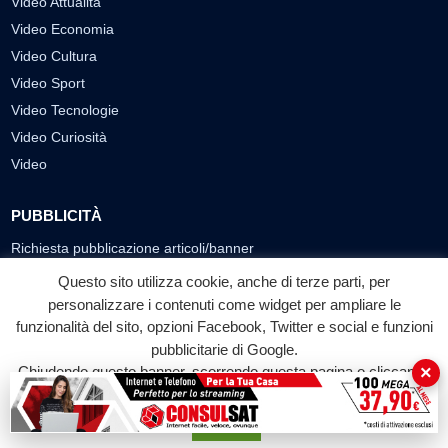
Video Attualità
Video Economia
Video Cultura
Video Sport
Video Tecnologie
Video Curiosità
Video
PUBBLICITÀ
Richiesta pubblicazione articoli/banner
Questo sito utilizza cookie, anche di terze parti, per
SEGUICI SUI SOCIAL
personalizzare i contenuti come widget per ampliare le
funzionalità del sito, opzioni Facebook, Twitter e social e funzioni
f
◎
▶
pubblicitarie di Google.
Facebook
Instagram
YouTube
×
Chiudendo questo banner, scorrendo questa pagina o cliccando
su qualunque suo elemento acconsenti all'uso dei cookie.
© 2026 LABTV - Tutti i diritti riservati
Accetta