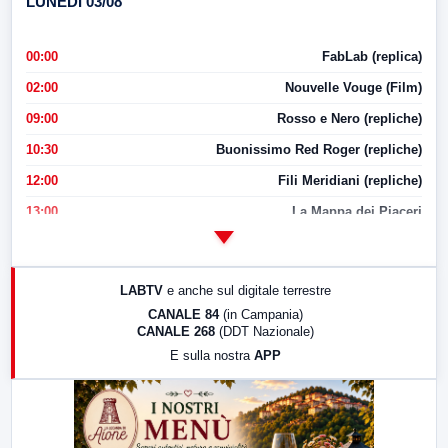
LUNEDI 03/08
00:00
FabLab (replica)
02:00
Nouvelle Vouge (Film)
09:00
Rosso e Nero (repliche)
10:30
Buonissimo Red Roger (repliche)
12:00
Fili Meridiani (repliche)
13:00
La Mappa dei Piaceri
14:00
LabNews
17:00
LabNews (replica)
LABTV
e anche sul digitale terrestre
18:30
Di Faccia e di Profilo (repliche)
CANALE 84
(in Campania)
CANALE 268
(DDT Nazionale)
19:30
LabNews (Diretta)
E sulla nostra
APP
21:00
Free Sport
23:00
LabNews (replica)