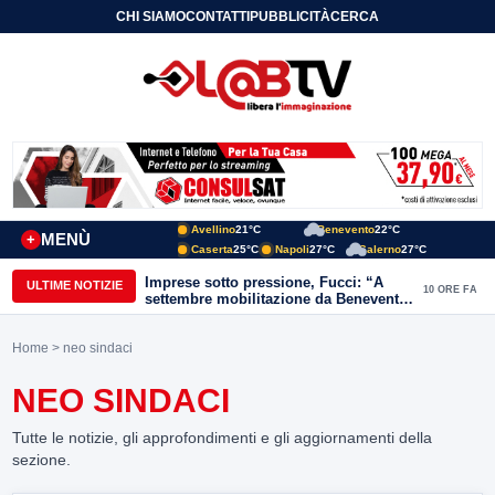
CHI SIAMO
CONTATTI
PUBBLICITÀ
CERCA
Avellino
21°C
Benevento
22°C
MENÙ
+
Caserta
25°C
Napoli
27°C
Salerno
27°C
Imprese sotto pressione, Fucci: “A
ULTIME NOTIZIE
10 ORE FA
settembre mobilitazione da Benevento
e Avellino”
Home
> neo sindaci
NEO SINDACI
Tutte le notizie, gli approfondimenti e gli aggiornamenti della
sezione.