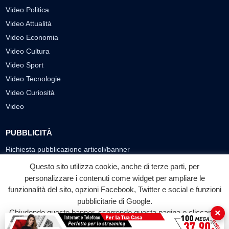
Video Politica
Video Attualità
Video Economia
Video Cultura
Video Sport
Video Tecnologie
Video Curiosità
Video
PUBBLICITÀ
Richiesta pubblicazione articoli/banner
Questo sito utilizza cookie, anche di terze parti, per
SEGUICI SUI SOCIAL
personalizzare i contenuti come widget per ampliare le
funzionalità del sito, opzioni Facebook, Twitter e social e funzioni
f
◎
▶
pubblicitarie di Google.
Facebook
Instagram
YouTube
×
Chiudendo questo banner, scorrendo questa pagina o cliccando
su qualunque suo elemento acconsenti all'uso dei cookie.