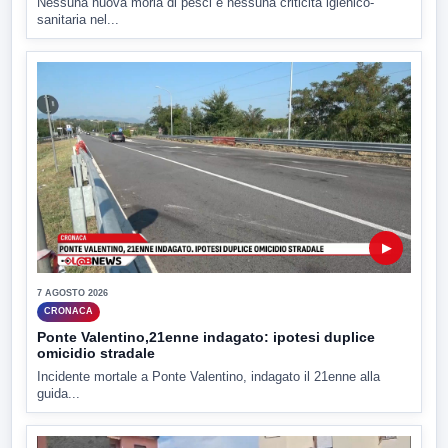
Nessuna nuova moria di pesci e nessuna criticità igienico-
sanitaria nel...
▶
7 AGOSTO 2026
CRONACA
Ponte Valentino,21enne indagato: ipotesi duplice
omicidio stradale
Incidente mortale a Ponte Valentino, indagato il 21enne alla
guida...