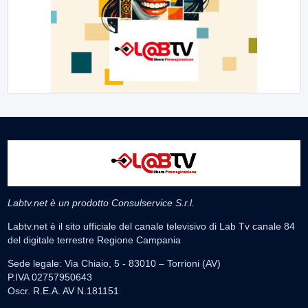
Labtv.net è un prodotto Consulservice S.r.l.
Labtv.net è il sito ufficiale del canale televisivo di Lab Tv canale 84
del digitale terrestre Regione Campania
Sede legale: Via Chiaio, 5 - 83010 – Torrioni (AV)
P.IVA 02757950643
Oscr. R.E.A. AV N.181151