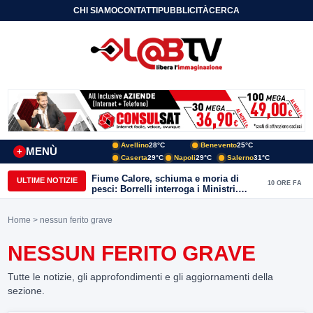
CHI SIAMO
CONTATTI
PUBBLICITÀ
CERCA
Avellino
28°C
Benevento
25°C
MENÙ
+
Caserta
29°C
Napoli
29°C
Salerno
31°C
Fiume Calore, schiuma e moria di
ULTIME NOTIZIE
10 ORE FA
pesci: Borrelli interroga i Ministri.
“Benevento paga l’assenza del
depuratore
Home
> nessun ferito grave
NESSUN FERITO GRAVE
Tutte le notizie, gli approfondimenti e gli aggiornamenti della
sezione.