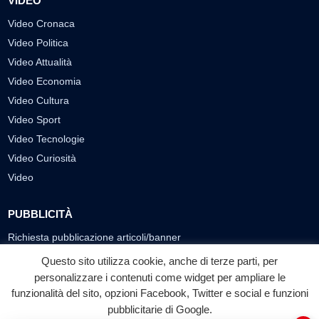
VIDEO
Video Cronaca
Video Politica
Video Attualità
Video Economia
Video Cultura
Video Sport
Video Tecnologie
Video Curiosità
Video
PUBBLICITÀ
Richiesta pubblicazione articoli/banner
Questo sito utilizza cookie, anche di terze parti, per
SEGUICI SUI SOCIAL
personalizzare i contenuti come widget per ampliare le
funzionalità del sito, opzioni Facebook, Twitter e social e funzioni
f
◎
▶
pubblicitarie di Google.
Facebook
Instagram
YouTube