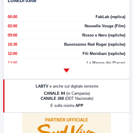
LUNEDI 03/08
00:00
FabLab (replica)
02:00
Nouvelle Vouge (Film)
09:00
Rosso e Nero (repliche)
10:30
Buonissimo Red Roger (repliche)
12:00
Fili Meridiani (repliche)
13:00
La Mappa dei Piaceri
14:00
LabNews
17:00
LabNews (replica)
LABTV
e anche sul digitale terrestre
18:30
Di Faccia e di Profilo (repliche)
CANALE 84
(in Campania)
CANALE 268
(DDT Nazionale)
19:30
LabNews (Diretta)
E sulla nostra
APP
21:00
Free Sport
23:00
LabNews (replica)