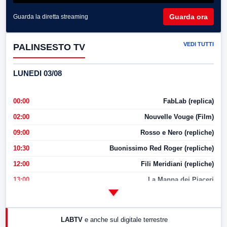
Guarda ora
Guarda la diretta streaming
VEDI TUTTI
PALINSESTO TV
LUNEDI 03/08
00:00
FabLab (replica)
02:00
Nouvelle Vouge (Film)
09:00
Rosso e Nero (repliche)
10:30
Buonissimo Red Roger (repliche)
12:00
Fili Meridiani (repliche)
13:00
La Mappa dei Piaceri
14:00
LabNews
17:00
LabNews (replica)
LABTV
e anche sul digitale terrestre
18:30
Di Faccia e di Profilo (repliche)