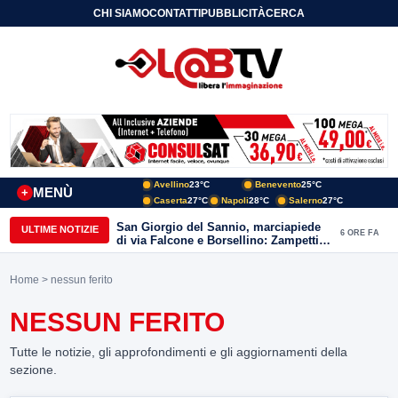
CHI SIAMO
CONTATTI
PUBBLICITÀ
CERCA
Avellino
23°C
Benevento
25°C
MENÙ
+
Caserta
27°C
Napoli
28°C
Salerno
27°C
San Giorgio del Sannio, marciapiede
ULTIME NOTIZIE
6 ORE FA
di via Falcone e Borsellino: Zampetti e
Lombardi replicano alle polemiche
Home
> nessun ferito
NESSUN FERITO
Tutte le notizie, gli approfondimenti e gli aggiornamenti della
sezione.