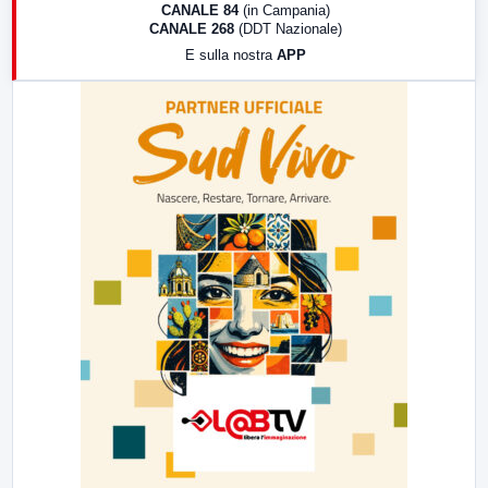
CANALE 84
(in Campania)
CANALE 268
(DDT Nazionale)
19:30
LabNews (Diretta)
E sulla nostra
APP
21:00
Free Sport
23:00
LabNews (replica)