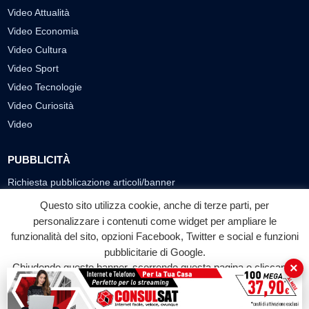
Video Attualità
Video Economia
Video Cultura
Video Sport
Video Tecnologie
Video Curiosità
Video
PUBBLICITÀ
Richiesta pubblicazione articoli/banner
Questo sito utilizza cookie, anche di terze parti, per
SEGUICI SUI SOCIAL
personalizzare i contenuti come widget per ampliare le
f
◎
▶
funzionalità del sito, opzioni Facebook, Twitter e social e funzioni
pubblicitarie di Google.
Facebook
Instagram
YouTube
×
Chiudendo questo banner, scorrendo questa pagina o cliccando
su qualunque suo elemento acconsenti all'uso dei cookie.
© 2026 LABTV - Tutti i diritti riservati
Accetta