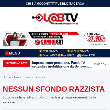
CHI SIAMO
CONTATTI
PUBBLICITÀ
CERCA
Avellino
20°C
Benevento
20°C
MENÙ
+
Caserta
25°C
Napoli
26°C
Salerno
27°C
Imprese sotto pressione, Fucci: “A
ULTIME NOTIZIE
13 ORE FA
settembre mobilitazione da Benevento
e Avellino”
Home
> Nessun sfondo razzista
NESSUN SFONDO RAZZISTA
Tutte le notizie, gli approfondimenti e gli aggiornamenti della
sezione.