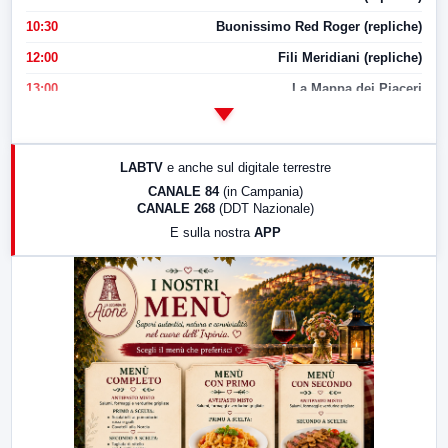
10:30
Buonissimo Red Roger (repliche)
12:00
Fili Meridiani (repliche)
13:00
La Mappa dei Piaceri
14:00
LabNews
17:00
LabNews (replica)
LABTV
e anche sul digitale terrestre
18:30
Di Faccia e di Profilo (repliche)
CANALE 84
(in Campania)
CANALE 268
(DDT Nazionale)
19:30
LabNews (Diretta)
E sulla nostra
APP
21:00
Free Sport
23:00
LabNews (replica)