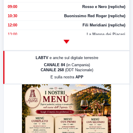
09:00
Rosso e Nero (repliche)
10:30
Buonissimo Red Roger (repliche)
12:00
Fili Meridiani (repliche)
13:00
La Mappa dei Piaceri
14:00
LabNews
17:00
LabNews (replica)
LABTV
e anche sul digitale terrestre
18:30
Di Faccia e di Profilo (repliche)
CANALE 84
(in Campania)
CANALE 268
(DDT Nazionale)
19:30
LabNews (Diretta)
E sulla nostra
APP
21:00
Free Sport
23:00
LabNews (replica)