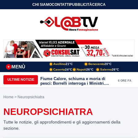
CHI SIAMO
CONTATTI
PUBBLICITÀ
CERCA
Avellino
21°C
Benevento
20°C
MENÙ
+
Caserta
24°C
Napoli
26°C
Salerno
26°C
Fiume Calore, schiuma e moria di
ULTIME NOTIZIE
6 ORE FA
pesci: Borrelli interroga i Ministri.
“Benevento paga l’assenza del
depuratore
Home
> Neuropsichiatra
NEUROPSICHIATRA
Tutte le notizie, gli approfondimenti e gli aggiornamenti della
sezione.