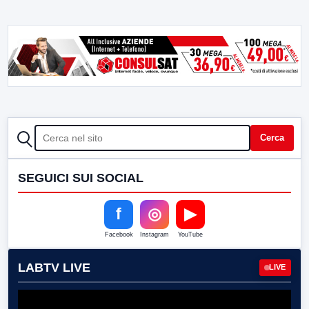
CERCA
Cerca
SEGUICI SUI SOCIAL
f
◎
▶
Facebook
Instagram
YouTube
LABTV LIVE
LIVE