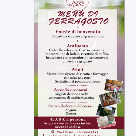
ULTIMI VIDEO
TUTTI I VIDEO
▶
7 AGOSTO 2026
CRONACA
Ancora tensione nel carcere: due
agenti feriti dopo nuove
aggressioni
Nuove giornate di tensioni nel carcere di
Benevento. Due detenuti...