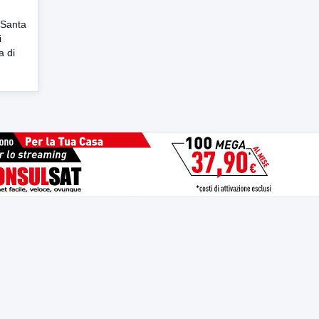
 Santa
i
a di