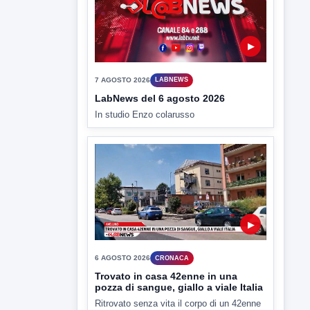
pozza di sangue, giallo a viale Italia
Ritrovato senza vita il corpo di un 42enne
in un...
▶
6 AGOSTO 2026
CRONACA
"Sistema Caprio", Procura S.Maria
CV chiede rinvio a giudizio per 54
La Procura della Repubblica di Santa
Capua Vetere chiude le...