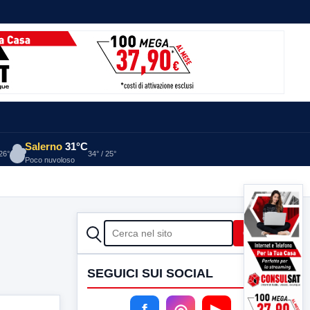
Salerno
31°C
 26°
34° / 25°
Poco nuvoloso
CERCA
Cerca
SEGUICI SUI SOCIAL
f
◎
▶