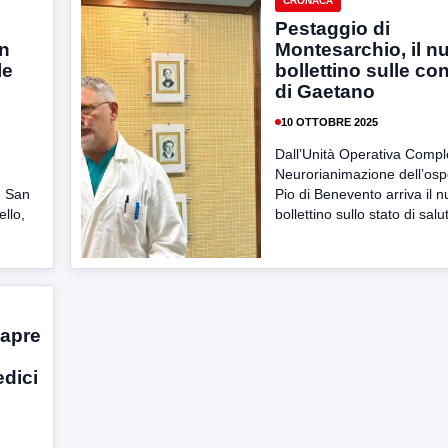
CRONACA
Pestaggio di
an
Montesarchio, il n
le
bollettino sulle co
di Gaetano
10 OTTOBRE 2025
Dall’Unità Operativa Compl
Neurorianimazione dell’os
e San
Pio di Benevento arriva il 
llo,
bollettino sullo stato di salut
iapre
dici