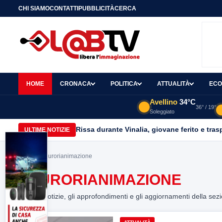
CHI SIAMO
CONTATTI
PUBBLICITÀ
CERCA
HOME
CRONACA
POLITICA
ATTUALITÀ
ECO
Avellino
34°C
36° / 19°
Soleggiato
Rissa durante Vinalia, giovane ferito e tras
ULTIME NOTIZIE
Home
> neurorianimazione
NEURORIANIMAZIONE
Tutte le notizie, gli approfondimenti e gli aggiornamenti della sez