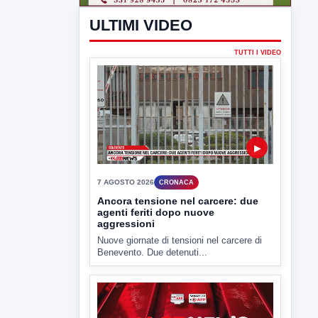
▶
7 AGOSTO 2026
LABNEWS
LabNews del 6 agosto 2026
In studio Enzo colarusso
▶
6 AGOSTO 2026
CRONACA
Trovato in casa 42enne in una