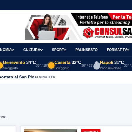
NOMIA
CULTURA
SPORT
PALINSESTO
FORMAT TV
Benevento
34°C
Caserta
32°C
Napoli
31°C
38° / 18°
36° / 23°
33° /
Soleggiato
Soleggiato
Poco nuvoloso
portato al San Pio
14 MINUTI FA
ione.