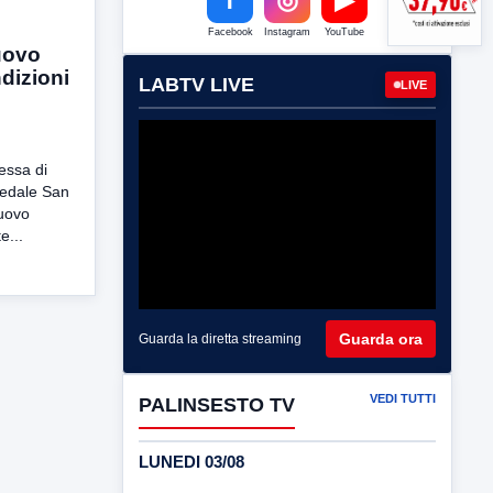
Facebook
Instagram
YouTube
uovo
ndizioni
LABTV LIVE
LIVE
essa di
pedale San
nuovo
e...
Guarda ora
Guarda la diretta streaming
VEDI TUTTI
PALINSESTO TV
LUNEDI 03/08