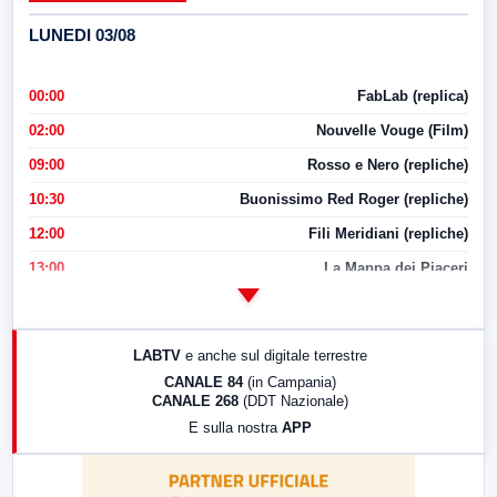
LUNEDI 03/08
00:00
FabLab (replica)
02:00
Nouvelle Vouge (Film)
09:00
Rosso e Nero (repliche)
10:30
Buonissimo Red Roger (repliche)
12:00
Fili Meridiani (repliche)
13:00
La Mappa dei Piaceri
14:00
LabNews
17:00
LabNews (replica)
LABTV
e anche sul digitale terrestre
18:30
Di Faccia e di Profilo (repliche)
CANALE 84
(in Campania)
CANALE 268
(DDT Nazionale)
19:30
LabNews (Diretta)
E sulla nostra
APP
21:00
Free Sport
23:00
LabNews (replica)