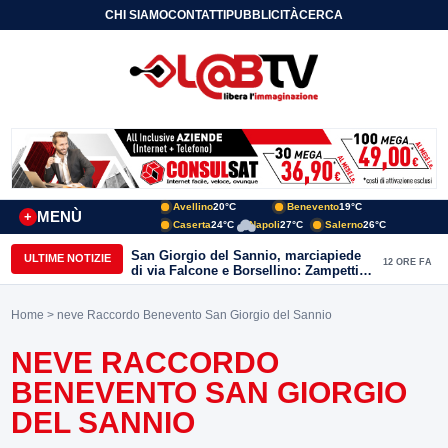
CHI SIAMO
CONTATTI
PUBBLICITÀ
CERCA
Avellino
20°C
Benevento
19°C
MENÙ
+
Caserta
24°C
Napoli
27°C
Salerno
26°C
San Giorgio del Sannio, marciapiede
ULTIME NOTIZIE
12 ORE FA
di via Falcone e Borsellino: Zampetti e
Lombardi replicano alle polemiche
Home
> neve Raccordo Benevento San Giorgio del Sannio
NEVE RACCORDO
BENEVENTO SAN GIORGIO
DEL SANNIO