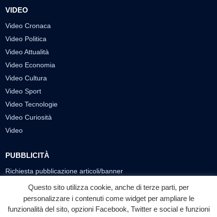
VIDEO
Video Cronaca
Video Politica
Video Attualità
Video Economia
Video Cultura
Video Sport
Video Tecnologie
Video Curiosità
Video
PUBBLICITÀ
Richiesta pubblicazione articoli/banner
Questo sito utilizza cookie, anche di terze parti, per
SEGUICI SUI SOCIAL
personalizzare i contenuti come widget per ampliare le
f
◎
▶
funzionalità del sito, opzioni Facebook, Twitter e social e funzioni