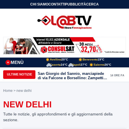
CHI SIAMO
CONTATTI
PUBBLICITÀ
CERCA
Avellino
20°C
Benevento
19°C
MENÙ
+
Caserta
24°C
Napoli
27°C
Salerno
26°C
San Giorgio del Sannio, marciapiede
ULTIME NOTIZIE
14 ORE FA
di via Falcone e Borsellino: Zampetti e
Lombardi replicano alle polemiche
Home
> new delhi
NEW DELHI
Tutte le notizie, gli approfondimenti e gli aggiornamenti della
sezione.