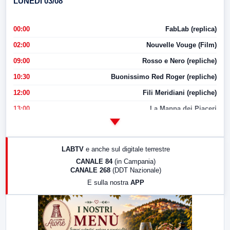
LUNEDI 03/08
00:00
FabLab (replica)
02:00
Nouvelle Vouge (Film)
09:00
Rosso e Nero (repliche)
10:30
Buonissimo Red Roger (repliche)
12:00
Fili Meridiani (repliche)
13:00
La Mappa dei Piaceri
14:00
LabNews
17:00
LabNews (replica)
LABTV
e anche sul digitale terrestre
18:30
Di Faccia e di Profilo (repliche)
CANALE 84
(in Campania)
CANALE 268
(DDT Nazionale)
19:30
LabNews (Diretta)
E sulla nostra
APP
21:00
Free Sport
23:00
LabNews (replica)