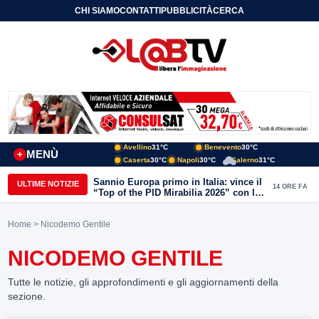
CHI SIAMO
CONTATTI
PUBBLICITÀ
CERCA
Avellino
31°C
Benevento
30°C
MENÙ
+
Caserta
30°C
Napoli
30°C
Salerno
31°C
Sannio Europa primo in Italia: vince il
ULTIME NOTIZIE
14 ORE FA
“Top of the PID Mirabilia 2026” con la
realtà virtuale nei musei del Sannio
Home
> Nicodemo Gentile
NICODEMO GENTILE
Tutte le notizie, gli approfondimenti e gli aggiornamenti della
sezione.