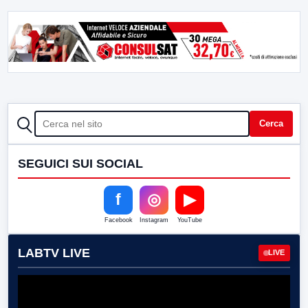
CERCA
Cerca
SEGUICI SUI SOCIAL
f
◎
▶
Facebook
Instagram
YouTube
LABTV LIVE
LIVE