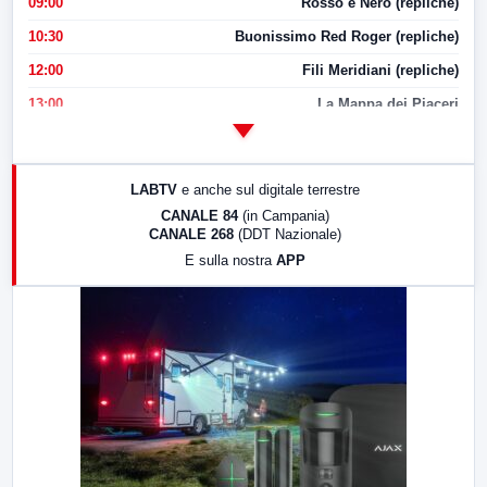
09:00
Rosso e Nero (repliche)
10:30
Buonissimo Red Roger (repliche)
12:00
Fili Meridiani (repliche)
13:00
La Mappa dei Piaceri
14:00
LabNews
17:00
LabNews (replica)
LABTV
e anche sul digitale terrestre
18:30
Di Faccia e di Profilo (repliche)
CANALE 84
(in Campania)
CANALE 268
(DDT Nazionale)
19:30
LabNews (Diretta)
E sulla nostra
APP
21:00
Free Sport
23:00
LabNews (replica)