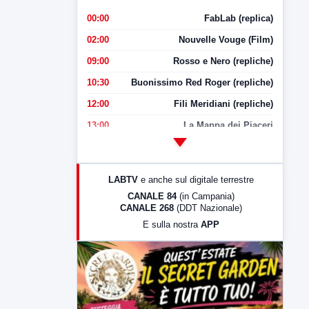
00:00
FabLab (replica)
02:00
Nouvelle Vouge (Film)
09:00
Rosso e Nero (repliche)
10:30
Buonissimo Red Roger (repliche)
12:00
Fili Meridiani (repliche)
13:00
La Mappa dei Piaceri
14:00
LabNews
17:00
LabNews (replica)
LABTV
e anche sul digitale terrestre
18:30
Di Faccia e di Profilo (repliche)
CANALE 84
(in Campania)
CANALE 268
(DDT Nazionale)
19:30
LabNews (Diretta)
E sulla nostra
APP
21:00
Free Sport
23:00
LabNews (replica)