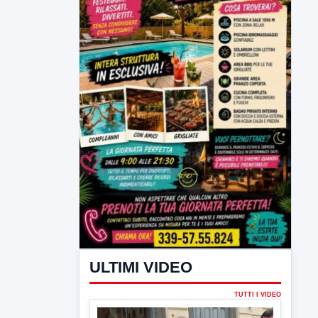
ULTIMI VIDEO
TUTTI I VIDEO
▶
6 AGOSTO 2026
ATTUALITÀ
Miasmi, Comitati dal Prefetto: non
lasciateci soli
Comitati dal Prefetto Moscarella. Oltre a