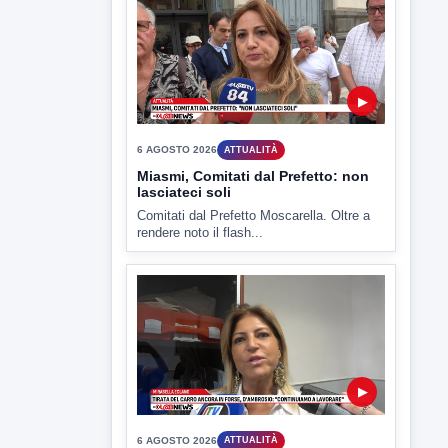
rendere noto il flash...
▶
6 AGOSTO 2026
ATTUALITÀ
Tirata del Carro ancora in forse,
D'Ambrosio: continuiamo a lavorare
L'assessore comunale alla Cultura di
Mirabella Eclano, Raffaella Rita
D'Ambrosio,...