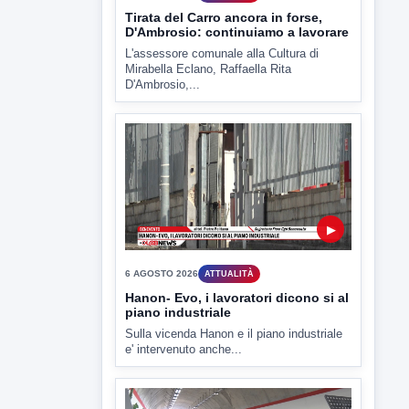
▶
6 AGOSTO 2026
ATTUALITÀ
Hanon- Evo, i lavoratori dicono si al
piano industriale
Sulla vicenda Hanon e il piano industriale
e' intervenuto anche...
▶
6 AGOSTO 2026
ATTUALITÀ
Inaugurato il nuovo tratto della
SS212 Variante Fortorina
Un nuovo tassello per la viabilità del