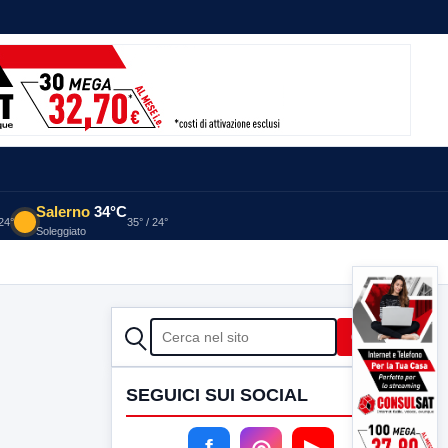
Salerno
34°C
 24°
35° / 24°
Soleggiato
CERCA
Cerca
SEGUICI SUI SOCIAL
f
◎
▶