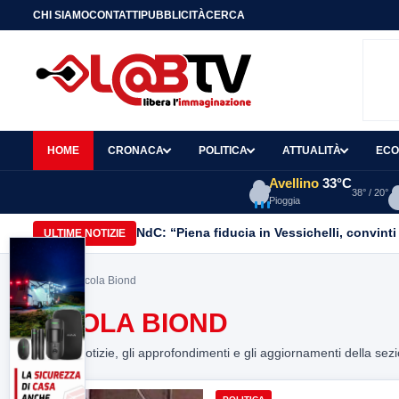
CHI SIAMO
CONTATTI
PUBBLICITÀ
CERCA
HOME
CRONACA
POLITICA
ATTUALITÀ
ECO
Avellino
33°C
38° / 20°
Pioggia
NdC: “Piena fiducia in Vessichelli, convinti 
ULTIME NOTIZIE
Home
> Nicola Biond
NICOLA BIOND
Tutte le notizie, gli approfondimenti e gli aggiornamenti della sez