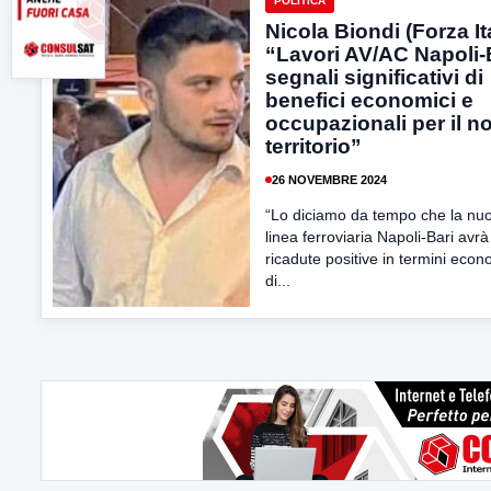
POLITICA
Nicola Biondi (Forza Ita
“Lavori AV/AC Napoli-
segnali significativi di
benefici economici e
occupazionali per il n
territorio”
26 NOVEMBRE 2024
“Lo diciamo da tempo che la nu
linea ferroviaria Napoli-Bari avrà
ricadute positive in termini econ
di...