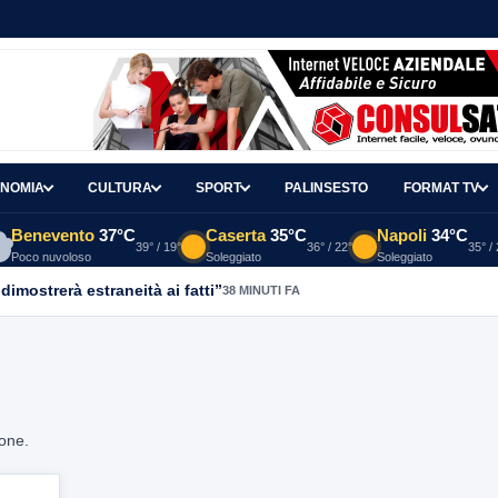
NOMIA
CULTURA
SPORT
PALINSESTO
FORMAT TV
Benevento
37°C
Caserta
35°C
Napoli
34°C
39° / 19°
36° / 22°
35° /
Poco nuvoloso
Soleggiato
Soleggiato
dimostrerà estraneità ai fatti”
38 MINUTI FA
ione.