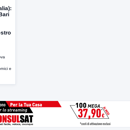
lia):
Bari
ostro
ova
omici e