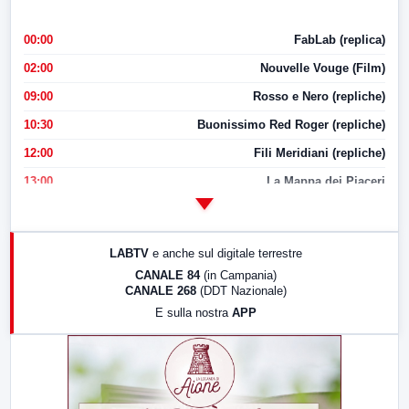
00:00
FabLab (replica)
02:00
Nouvelle Vouge (Film)
09:00
Rosso e Nero (repliche)
10:30
Buonissimo Red Roger (repliche)
12:00
Fili Meridiani (repliche)
13:00
La Mappa dei Piaceri
14:00
LabNews
17:00
LabNews (replica)
LABTV
e anche sul digitale terrestre
18:30
Di Faccia e di Profilo (repliche)
CANALE 84
(in Campania)
CANALE 268
(DDT Nazionale)
19:30
LabNews (Diretta)
E sulla nostra
APP
21:00
Free Sport
23:00
LabNews (replica)