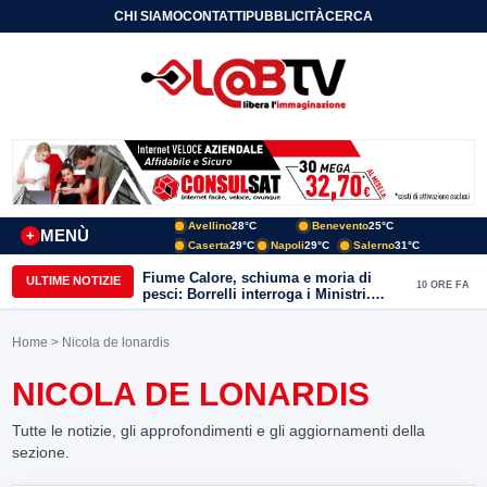
CHI SIAMO
CONTATTI
PUBBLICITÀ
CERCA
Avellino
28°C
Benevento
25°C
MENÙ
+
Caserta
29°C
Napoli
29°C
Salerno
31°C
Fiume Calore, schiuma e moria di
ULTIME NOTIZIE
10 ORE FA
pesci: Borrelli interroga i Ministri.
“Benevento paga l’assenza del
depuratore
Home
> Nicola de lonardis
NICOLA DE LONARDIS
Tutte le notizie, gli approfondimenti e gli aggiornamenti della
sezione.