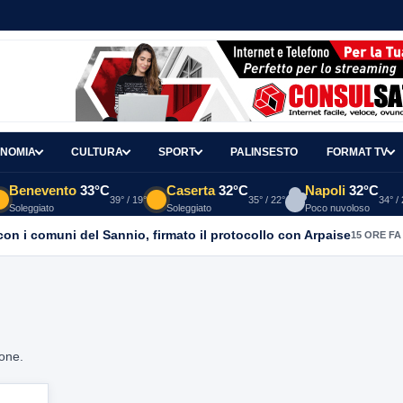
NOMIA
CULTURA
SPORT
PALINSESTO
FORMAT TV
Benevento
33°C
Caserta
32°C
Napoli
32°C
39° / 19°
35° / 22°
34° /
Soleggiato
Soleggiato
Poco nuvoloso
con i comuni del Sannio, firmato il protocollo con Arpaise
15 ORE FA
ione.