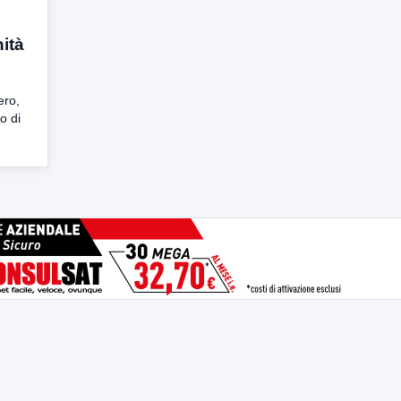
ità
ero,
to di