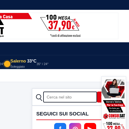
Salerno
33°C
 24°
35° / 24°
Soleggiato
CERCA
Cerca
SEGUICI SUI SOCIAL
f
◎
▶