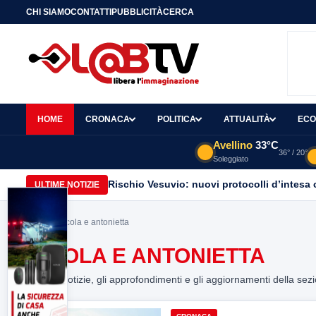
CHI SIAMO
CONTATTI
PUBBLICITÀ
CERCA
HOME
CRONACA
POLITICA
ATTUALITÀ
ECO
Avellino
33°C
36° / 20°
Soleggiato
Rischio Vesuvio: nuovi protocolli d’intesa 
ULTIME NOTIZIE
Home
> nicola e antonietta
NICOLA E ANTONIETTA
Tutte le notizie, gli approfondimenti e gli aggiornamenti della sez