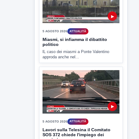
5 AGOSTO 2026
ATTUALITÀ
Miasmi, si infiamma il dibattito
politico
lL caso dei miasmi a Ponte Valentino
approda anche nel...
▶
5 AGOSTO 2026
ATTUALITÀ
Lavori sulla Telesina il Comitato
SOS 372 chiede l'impiego dei
movieri
Code e disagi sulla Telesina a causa dei
lavori in...