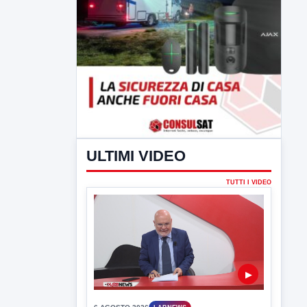
ULTIMI VIDEO
TUTTI I VIDEO
▶
6 AGOSTO 2026
LABNEWS
LabNews del 5 agosto 2026
In studio Enzo Colarusso