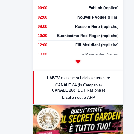
00:00
FabLab (replica)
02:00
Nouvelle Vouge (Film)
09:00
Rosso e Nero (repliche)
10:30
Buonissimo Red Roger (repliche)
12:00
Fili Meridiani (repliche)
13:00
La Mappa dei Piaceri
14:00
LabNews
17:00
LabNews (replica)
LABTV
e anche sul digitale terrestre
18:30
Di Faccia e di Profilo (repliche)
CANALE 84
(in Campania)
CANALE 268
(DDT Nazionale)
19:30
LabNews (Diretta)
E sulla nostra
APP
21:00
Free Sport
23:00
LabNews (replica)