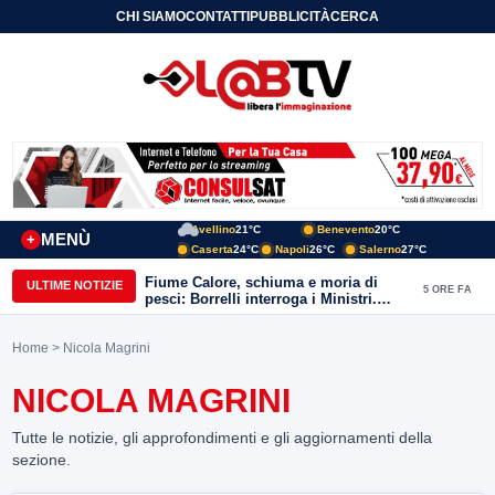
CHI SIAMO
CONTATTI
PUBBLICITÀ
CERCA
Avellino
21°C
Benevento
20°C
MENÙ
+
Caserta
24°C
Napoli
26°C
Salerno
27°C
Fiume Calore, schiuma e moria di
ULTIME NOTIZIE
5 ORE FA
pesci: Borrelli interroga i Ministri.
“Benevento paga l’assenza del
depuratore
Home
> Nicola Magrini
NICOLA MAGRINI
Tutte le notizie, gli approfondimenti e gli aggiornamenti della
sezione.