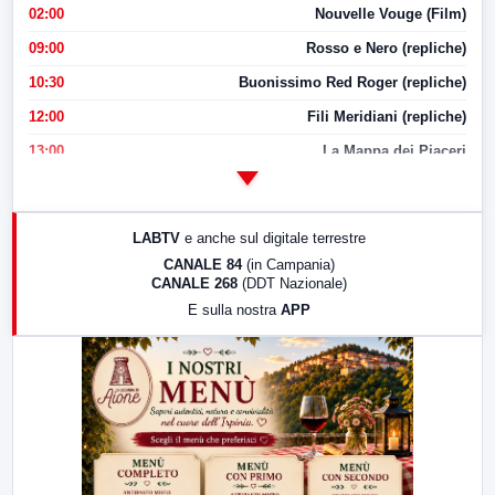
02:00
Nouvelle Vouge (Film)
09:00
Rosso e Nero (repliche)
10:30
Buonissimo Red Roger (repliche)
12:00
Fili Meridiani (repliche)
13:00
La Mappa dei Piaceri
14:00
LabNews
17:00
LabNews (replica)
LABTV
e anche sul digitale terrestre
18:30
Di Faccia e di Profilo (repliche)
CANALE 84
(in Campania)
CANALE 268
(DDT Nazionale)
19:30
LabNews (Diretta)
E sulla nostra
APP
21:00
Free Sport
23:00
LabNews (replica)