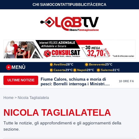
CHI SIAMO
CONTATTI
PUBBLICITÀ
CERCA
Avellino
28°C
Benevento
25°C
MENÙ
+
Caserta
29°C
Napoli
29°C
Salerno
31°C
Fiume Calore, schiuma e moria di
ULTIME NOTIZIE
10 ORE FA
pesci: Borrelli interroga i Ministri.
“Benevento paga l’assenza del
depuratore
Home
> Nicola Taglialatela
NICOLA TAGLIALATELA
Tutte le notizie, gli approfondimenti e gli aggiornamenti della
sezione.