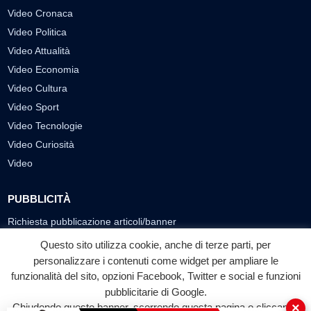
Video Cronaca
Video Politica
Video Attualità
Video Economia
Video Cultura
Video Sport
Video Tecnologie
Video Curiosità
Video
PUBBLICITÀ
Richiesta pubblicazione articoli/banner
Questo sito utilizza cookie, anche di terze parti, per
SEGUICI SUI SOCIAL
personalizzare i contenuti come widget per ampliare le
funzionalità del sito, opzioni Facebook, Twitter e social e funzioni
f
◎
▶
pubblicitarie di Google.
Facebook
Instagram
YouTube
×
Chiudendo questo banner, scorrendo questa pagina o cliccando