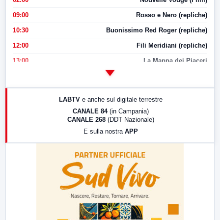
09:00
Rosso e Nero (repliche)
10:30
Buonissimo Red Roger (repliche)
12:00
Fili Meridiani (repliche)
13:00
La Mappa dei Piaceri
14:00
LabNews
17:00
LabNews (replica)
LABTV
e anche sul digitale terrestre
18:30
Di Faccia e di Profilo (repliche)
CANALE 84
(in Campania)
CANALE 268
(DDT Nazionale)
19:30
LabNews (Diretta)
E sulla nostra
APP
21:00
Free Sport
23:00
LabNews (replica)