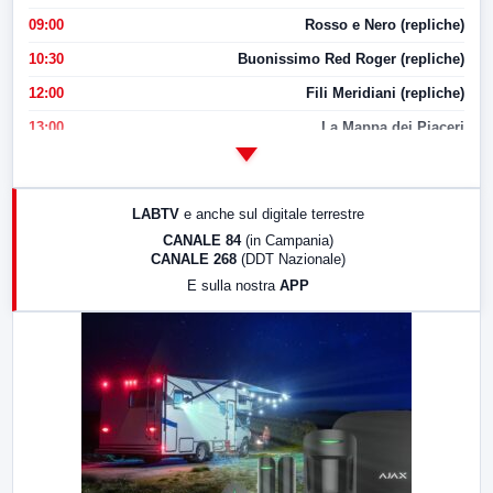
09:00
Rosso e Nero (repliche)
10:30
Buonissimo Red Roger (repliche)
12:00
Fili Meridiani (repliche)
13:00
La Mappa dei Piaceri
14:00
LabNews
17:00
LabNews (replica)
LABTV
e anche sul digitale terrestre
18:30
Di Faccia e di Profilo (repliche)
CANALE 84
(in Campania)
CANALE 268
(DDT Nazionale)
19:30
LabNews (Diretta)
E sulla nostra
APP
21:00
Free Sport
23:00
LabNews (replica)