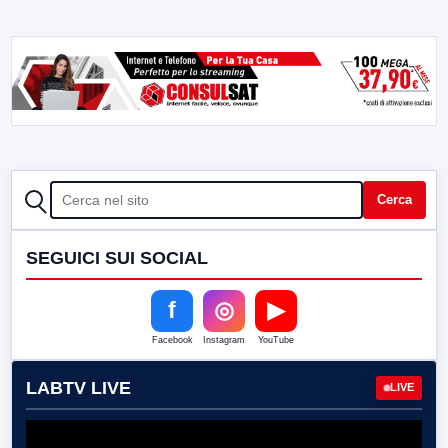
CERCA
Cerca
SEGUICI SUI SOCIAL
f
◎
▶
Facebook
Instagram
YouTube
LABTV LIVE
LIVE