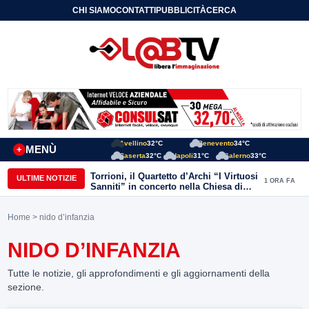
CHI SIAMO
CONTATTI
PUBBLICITÀ
CERCA
Avellino
32°C
Benevento
34°C
MENÙ
+
Caserta
32°C
Napoli
31°C
Salerno
33°C
Torrioni, il Quartetto d’Archi “I Virtuosi
ULTIME NOTIZIE
1 ORA FA
Sanniti” in concerto nella Chiesa di
San Michele Arcangelo
Home
> nido d’infanzia
NIDO D’INFANZIA
Tutte le notizie, gli approfondimenti e gli aggiornamenti della
sezione.